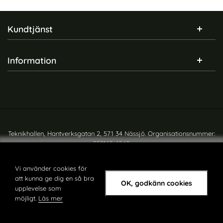
Sidfot Blandad info och länkar
Kundtjänst
Information
Teknikhallen, Hantverksgatan 2, 571 34 Nässjö. Organisationsnummer:
559165-6540
Copyright © teknikhallen.se
Vi använder cookies för
att kunna ge dig en så bra
OK, godkänn cookies
upplevelse som
möjligt.
Läs mer