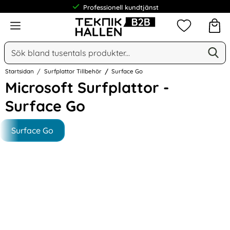
Professionell kundtjänst
Meny
Mina favorit
Sök
Ge
Sök på Narse Group AB
Startsidan
Surfplattor Tillbehör
Surface Go
Microsoft Surfplattor -
Surface Go
Underkategorier
Hoppa
till
Surface Go
produkter