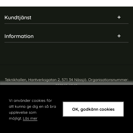
Sidfot Blandad info och länkar
Kundtjänst
Information
Teknikhallen, Hantverksgatan 2, 571 34 Nässjö. Organisationsnummer:
559165-6540
Copyright © teknikhallen.se
Vi använder cookies för
att kunna ge dig en så bra
OK, godkänn cookies
upplevelse som
möjligt.
Läs mer