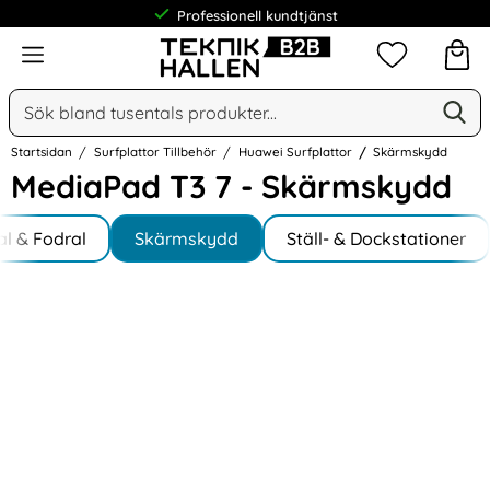
Professionell kundtjänst
Meny
Mina favorit
Sök
Ge
Sök på Narse Group AB
Startsidan
Surfplattor Tillbehör
Huawei Surfplattor
Skärmskydd
MediaPad T3 7 - Skärmskydd
Underkategorier
Hoppa
al & Fodral
till
Skärmskydd
Ställ- & Dockstationer
produkter