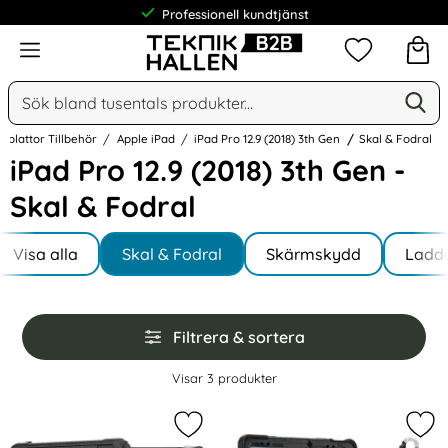
Professionell kundtjänst
Meny
Mina favorit
Sök
Ge
Sök på Narse Group AB
rfplattor Tillbehör
Apple iPad
iPad Pro 12.9 (2018) 3th Gen
Skal & Fodral
iPad Pro 12.9 (2018) 3th Gen -
Skal & Fodral
Underkategorier
Hoppa
till
Visa alla
Skal & Fodral
Skärmskydd
Ladda
I iPad Pro 12.9 (2018) 3th Gen
produkter
Hoppa
Filtrera & sortera
över
filtersektionen
Filtrera & sortera
Visar
3
produkter
produktlista
Markera iPad Pro 12.9 Skal 360° R
Mar