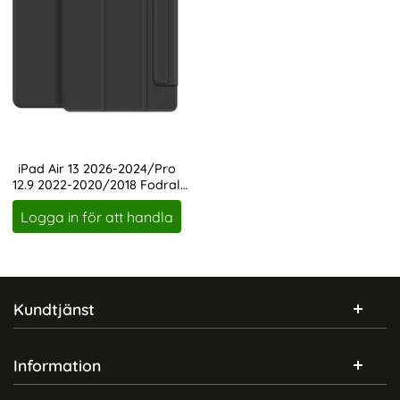
iPad Air 13 2026-2024/Pro
12.9 2022-2020/2018 Fodral
Art. nr 231140
Tri-Fold
Logga in för att handla
Sidfot Blandad info och länkar
Kundtjänst
Information