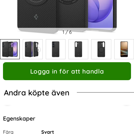
1
/
6
Logga in för att handla
Andra köpte även
-60%
Egenskaper
Egenskaper/attribut för denna produkt
Attribut
Värde
Färg
Svart