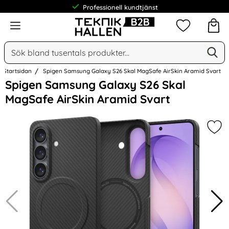
Meny
Mina favorit
Sök
Ge
Sök på Narse Group AB
Startsidan
Spigen Samsung Galaxy S26 Skal MagSafe AirSkin Aramid Svart
Hoppa
Spigen Samsung Galaxy S26 Skal
över
MagSafe AirSkin Aramid Svart
Bilder
Mar