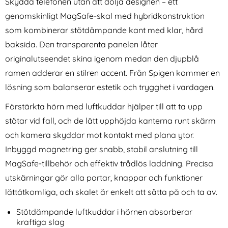
Skydda telefonen utan att dölja designen – ett
genomskinligt MagSafe-skal med hybridkonstruktion
som kombinerar stötdämpande kant med klar, hård
baksida. Den transparenta panelen låter
originalutseendet skina igenom medan den djupblå
ramen adderar en stilren accent. Från Spigen kommer en
Spigen iPhone 17 Pro Skal
Spigen iPhone 17 Pro Skal
lösning som balanserar estetik och trygghet i vardagen.
MagSafe Classic LS Stone
MagSafe Thin Fit Gunmetal
Art. nr 247355
Art. nr 242005
Förstärkta hörn med luftkuddar hjälper till att ta upp
rea pris
rea pris
236 kr
224 kr
tidigare pris
tidigare pris
236 kr
224 kr
gSafe Vattentät IP68 Svart
igen iPhone 17 Pro Skal MagSafe Classic LS Stone
Köp
Spigen iPhone 17 Pro Skal Ma
Köp
KHA
stötar vid fall, och de lätt upphöjda kanterna runt skärm
I lager
I lager
Tillgänglighet:
Tillgänglighet:
och kamera skyddar mot kontakt med plana ytor.
Inbyggd magnetring ger snabb, stabil anslutning till
MagSafe-tillbehör och effektiv trådlös laddning. Precisa
utskärningar gör alla portar, knappar och funktioner
lättåtkomliga, och skalet är enkelt att sätta på och ta av.
Stötdämpande luftkuddar i hörnen absorberar
kraftiga slag