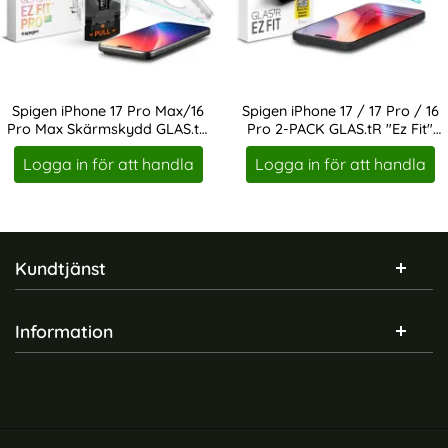
Art. nr 241666
Art. nr 241357
Chalk Pink
rea pris
rea pris
111 kr
111 kr
tidigare pris
tidigare pris
111 kr
111 kr
al MagSafe MagRing Svart
Phone 17 Pro Max Mobilskal Med Silikonkänsla Chalk Pink
Köp
iPhone 17 Pro Max Skal MagSaf
Köp
I lager
I lager
Tillgänglighet:
Tillgänglighet:
Spigen iPhone 17 Pro Max/16
Spigen iPhone 17 / 17 Pro / 16
Pro Max Skärmskydd GLAS.tR
Pro 2-PACK GLAS.tR "Ez Fit"
Art. nr 242865
Art. nr 231882
"Ez Fit Pro"
Skärmskydd
Logga in för att handla
Logga in för att handla
Sidfot Blandad info och länkar
Kundtjänst
Information