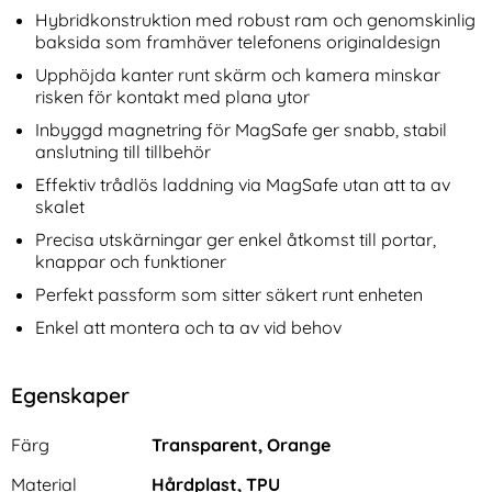
Hybridkonstruktion med robust ram och genomskinlig
baksida som framhäver telefonens originaldesign
Upphöjda kanter runt skärm och kamera minskar
risken för kontakt med plana ytor
Inbyggd magnetring för MagSafe ger snabb, stabil
anslutning till tillbehör
Effektiv trådlös laddning via MagSafe utan att ta av
skalet
Precisa utskärningar ger enkel åtkomst till portar,
knappar och funktioner
Perfekt passform som sitter säkert runt enheten
Enkel att montera och ta av vid behov
Egenskaper
Egenskaper/attribut för denna produkt
Attribut
Värde
Färg
Transparent, Orange
Material
Hårdplast, TPU