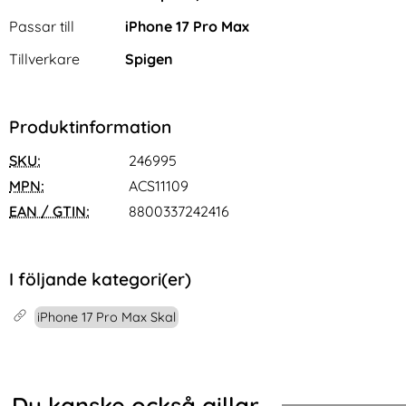
Passar till
iPhone 17 Pro Max
Tillverkare
Spigen
Produktinformation
SKU:
246995
MPN:
ACS11109
EAN / GTIN:
8800337242416
I följande kategori(er)
iPhone 17 Pro Max Skal
Du kanske också gillar