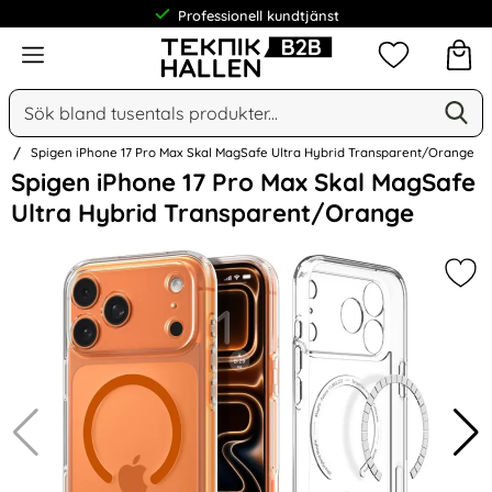
Professionell kundtjänst
Meny
Mina favorit
Sök
Ge
Sök på Narse Group AB
an
Spigen iPhone 17 Pro Max Skal MagSafe Ultra Hybrid Transparent/Orange
Hoppa
Spigen iPhone 17 Pro Max Skal MagSafe
över
Ultra Hybrid Transparent/Orange
Bilder
Mar