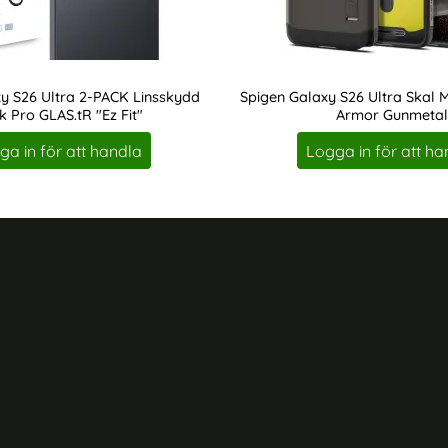
rea pris
161 kr
tidigare pris
161 kr
Härdat Glas
y S26 Ultra Linsskydd CamRing Fit+ Transparent
Köp
Spigen Galaxy S26 Ultra 2-PACK Skär
Köp
I lager
Tillgänglighet:
y S26 Ultra 2-PACK Linsskydd
Spigen Galaxy S26 Ultra Skal
k Pro GLAS.tR "Ez Fit"
Armor Gunmetal
Art. nr 247106
ga in för att handla
Logga in för att ha