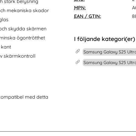
e Pro (Coral)
alaxy S26 Skal MagSafe UB Grip Svart
Köp
Supcase Samsung Galaxy S26 Skal
Köp
ch stark belysning
I lager
Tillgänglighet:
MPN:
A
 och mekaniska skador
EAN / GTIN:
8
glas
r och skydda skärmen
n minska ögontrötthet
I följande kategori(er)
 kant
Samsung Galaxy S25 Ultra
iv skärmkontroll
Samsung Galaxy S25 Ult
 kompatibel med detta