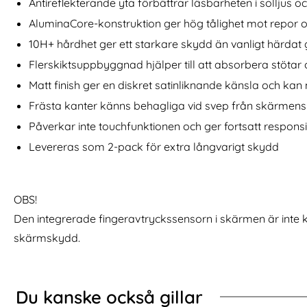
Safe Unicorn Beetle Pro (Cobalt)
case Galaxy S26 Ultra Skal 2-SET MagSafe Unicorn Beetl
Köp
Supcase G
Antireflekterande yta förbättrar läsbarheten i solljus o
I lager
I lager
Tillgänglighet:
Tillgänglighet:
AluminaCore-konstruktion ger hög tålighet mot repor
10H+ hårdhet ger ett starkare skydd än vanligt härdat 
Flerskiktsuppbyggnad hjälper till att absorbera stöta
Matt finish ger en diskret satinliknande känsla och ka
Frästa kanter känns behagliga vid svep från skärmens
Påverkar inte touchfunktionen och ger fortsatt respons
Levereras som 2-pack för extra långvarigt skydd
OBS!
Den integrerade fingeravtryckssensorn i skärmen är inte
skärmskydd.
Du kanske också gillar