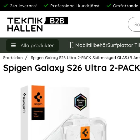
24h leverans*
Professionell kundtjänst
Omfattande 
Sök
Mobiltillbehör
Surfplattor Ti
Alla produkter
Startsidan
Spigen Galaxy S26 Ultra 2-PACK Skärmskydd GLAS.tR Anti
Spigen Galaxy S26 Ultra 2-PAC
Hoppa
över
Bilder