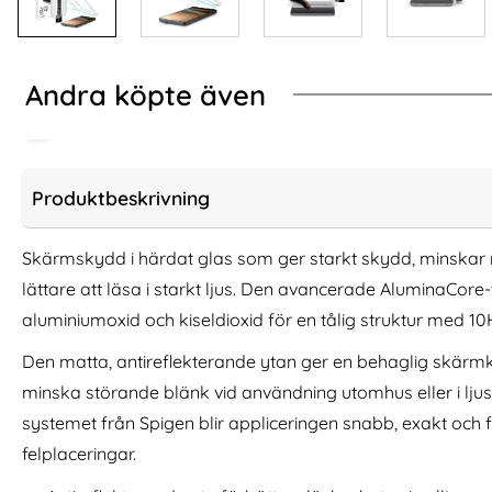
Andra köpte även
Produktbeskrivning
Skärmskydd i härdat glas som ger starkt skydd, minskar 
lättare att läsa i starkt ljus. Den avancerade AluminaCor
aluminiumoxid och kiseldioxid för en tålig struktur med 10
Den matta, antireflekterande ytan ger en behaglig skärmkän
minska störande blänk vid användning utomhus eller i ljusa
systemet från Spigen blir appliceringen snabb, exakt och f
Supcase Galaxy S26 Ultra Skal 2-SET
Supcase Galaxy S
MagSafe Unicorn Beetle Pro (Coral)
Grip
felplaceringar.
Art. nr 245916
Art. nr 245907
rea pris
rea pris
361 kr
299 kr
tidigare pris
tidigare pri
361 kr
299 kr