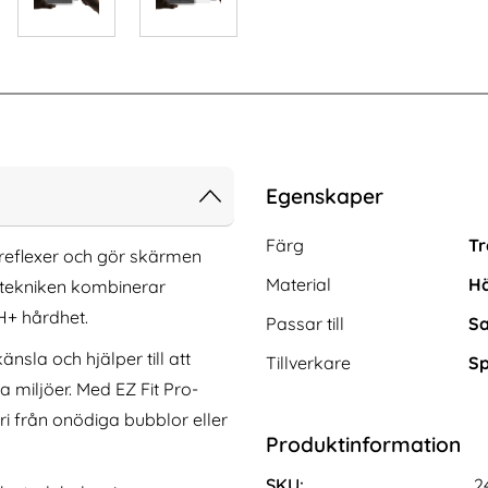
Egenskaper
Egenskaper/attribut för de
Attribut
Värde
Färg
Tr
reflexer och gör skärmen
Material
Hä
e-tekniken kombinerar
H+ hårdhet.
Passar till
Sa
sla och hjälper till att
Tillverkare
Sp
 miljöer. Med EZ Fit Pro-
ri från onödiga bubblor eller
26 Skal MagSafe UB
Supcase Samsung Galaxy S26 Skal
Produktinformation
 Svart
MagSafe UB Grip Desert
Art. nr 246650
rea pris
299 kr
s
tidigare pris
299 kr
SKU:
2