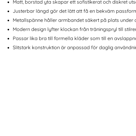
addare För Apple Watch Vit
Äkta Läder Armband Apple Watch 42/44/45/46/49 m
Köp
Lyxigt Metallar
Matt, borstad yta skapar ett sofistikerat och diskret u
I lager
I lager
Tillgänglighet:
Tillgänglighet:
Justerbar längd gör det lätt att få en bekväm passfor
Metallspänne håller armbandet säkert på plats under
Modern design lyfter klockan från träningspryl till stil
Passar lika bra till formella kläder som till en avslapp
Slitstark konstruktion är anpassad för daglig användn