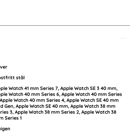
nna produkt
lver
stfritt stål
ple Watch 41 mm Series 7, Apple Watch SE 3 40 mm,
ple Watch 40 mm Series 6, Apple Watch 40 mm Series
 Apple Watch 40 mm Series 4, Apple Watch SE 40 mm
d Gen, Apple Watch SE 40 mm, Apple Watch 38 mm
ries 3, Apple Watch 38 mm Series 2, Apple Watch 38
Spigen Galaxy S25 Ultra 2-PACK
CASEME iPhone 1
 Series 1
Skärmskydd GLAS.tR "Ez Fit" (Privacy)
Multifunkti
Art. nr 238242
Art. nr 234029
igen
rea pris
rea pris
224 kr
249 kr
tidigare pris
tidigare pris
224 kr
249 kr