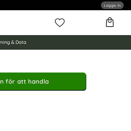
Logga in
omför sökning
Mina favoriter
ming & Data
n för att handla
0/41/42 mm Armband Milanese Silver som favorit