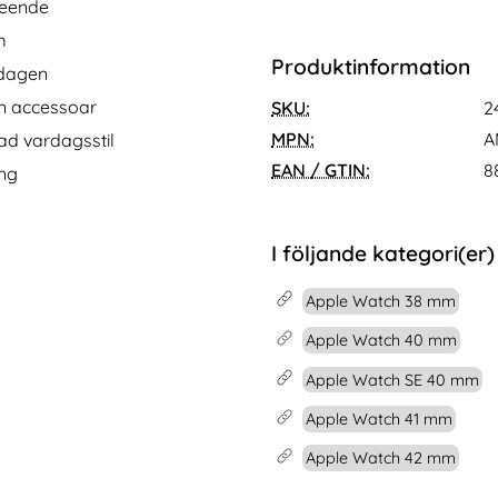
m Svart
mband Apple Watch 42/44/45/46/49 mm Svart
Köp
Lyxigt Metallarmband I Rostfrit
Köp
Sp
tseende
I lager
Tillgänglighet:
m
Produktinformation
 dagen
ren accessoar
SKU:
2
MPN:
A
nad vardagsstil
EAN / GTIN:
8
ing
I följande kategori(er)
Apple Watch 38 mm
Apple Watch 40 mm
Apple Watch SE 40 mm
Apple Watch 41 mm
Apple Watch 42 mm