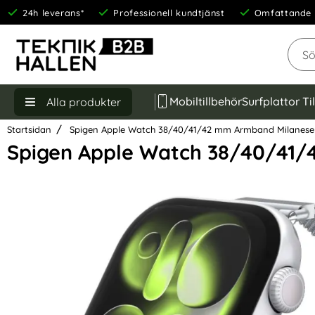
24h leverans*
Professionell kundtjänst
Omfattande 
Sök
Mobiltillbehör
Surfplattor Ti
Alla produkter
Startsidan
Spigen Apple Watch 38/40/41/42 mm Armband Milanese 
Spigen Apple Watch 38/40/41/
Hoppa
över
Bilder