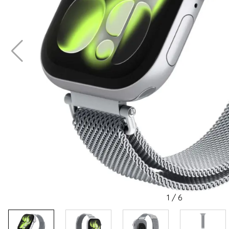
1
/
6