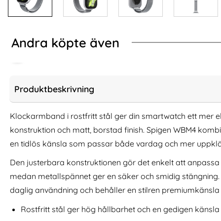
Andra köpte även
Produktbeskrivning
Klockarmband i rostfritt stål ger din smartwatch ett mer e
konstruktion och matt, borstad finish. Spigen WBM4 kom
en tidlös känsla som passar både vardag och mer uppklädd
Den justerbara konstruktionen gör det enkelt att anpass
medan metallspännet ger en säker och smidig stängning. 
daglig användning och behåller en stilren premiumkänsla ö
Äkta Läder Armband Apple Watch
Lyxigt Metallar
42/44/45/46/49 mm Svart
42/44/45/46
Rostfritt stål ger hög hållbarhet och en gedigen känsl
Art. nr 18306
Art. nr 6926
rea pris
rea pris
236 kr
186 kr
tidigare pris
tidigare pris
236 kr
186 kr