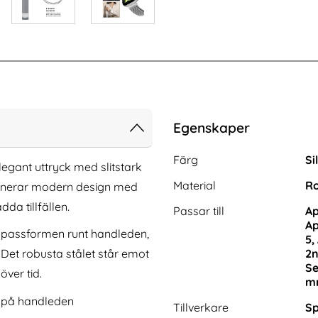
Egenskaper
Egenskaper/attribut för de
Attribut
Värde
Färg
Si
legant uttryck med slitstark
Material
Ro
binerar modern design med
a tillfällen.
Passar till
Ap
Ap
a passformen runt handleden,
5,
Det robusta stålet står emot
2n
Se
ver tid.
mband Apple Watch
Lyxigt Metallarmband I Rostfritt Stål -
mm
/49 mm Svart
Silver (22mm)
a på handleden
Art. nr 9324
Tillverkare
Sp
rea pris
249 kr
tidigare pris
249 kr