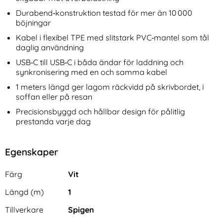
Durabend‑konstruktion testad för mer än 10 000
böjningar
Kabel i flexibel TPE med slitstark PVC‑mantel som tål
daglig användning
USB‑C till USB‑C i båda ändar för laddning och
synkronisering med en och samma kabel
1 meters längd ger lagom räckvidd på skrivbordet, i
soffan eller på resan
Precisionsbyggd och hållbar design för pålitlig
prestanda varje dag
Egenskaper
Egenskaper/attribut för denna produkt
Attribut
Värde
Färg
Vit
Längd (m)
1
Tillverkare
Spigen