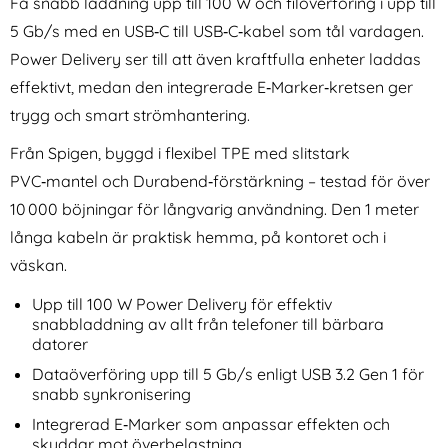
Få snabb laddning upp till 100 W och filöverföring i upp till
5 Gb/s med en USB‑C till USB‑C‑kabel som tål vardagen.
Power Delivery ser till att även kraftfulla enheter laddas
effektivt, medan den integrerade E‑Marker‑kretsen ger
trygg och smart strömhantering.
Från Spigen, byggd i flexibel TPE med slitstark
Tech-Protect iPhone 17 Pro
Tech-Protect iPhone 17 Skal
PVC‑mantel och Durabend‑förstärkning – testad för över
Skal MagSafe MagPeak Matt
MagSafe MagePeak Matt
Art. nr 243374
Art. nr 243375
Deep Blue
Svart
10 000 böjningar för långvarig användning. Den 1 meter
rea pris
rea pris
149 kr
149 kr
tidigare pris
tidigare pris
149 kr
149 kr
el Toslink Svart
tect iPhone 17 Pro Skal MagSafe MagPeak Matt Deep Blu
Köp
Tech-Protect iPhone 17 Skal Ma
Tech-P
Köp
långa kabeln är praktisk hemma, på kontoret och i
I lager
I lager
Tillgänglighet:
Tillgänglighet:
väskan.
Upp till 100 W Power Delivery för effektiv
snabbladdning av allt från telefoner till bärbara
datorer
Dataöverföring upp till 5 Gb/s enligt USB 3.2 Gen 1 för
snabb synkronisering
Integrerad E‑Marker som anpassar effekten och
skyddar mot överbelastning