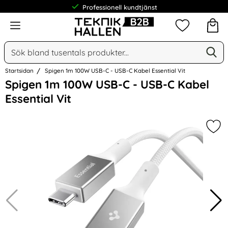
Professionell kundtjänst
Meny
Mina favorit
Sök
Ge
Sök på Narse Group AB
Startsidan
Spigen 1m 100W USB-C - USB-C Kabel Essential Vit
Hoppa
Spigen 1m 100W USB-C - USB-C Kabel
över
Essential Vit
Bilder
Mar