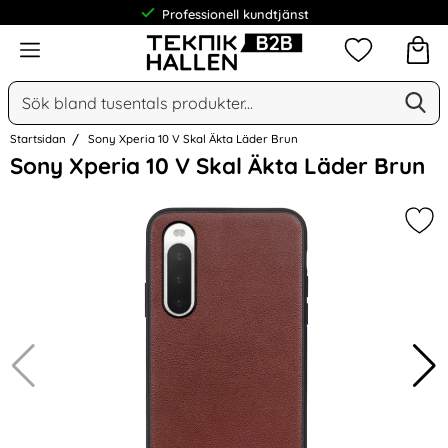
Professionell kundtjänst
Meny
Mina favorit
Sök
Ge
Sök på Narse Group AB
Startsidan
Sony Xperia 10 V Skal Äkta Läder Brun
Hoppa
Sony Xperia 10 V Skal Äkta Läder Brun
över
Bilder
Mar