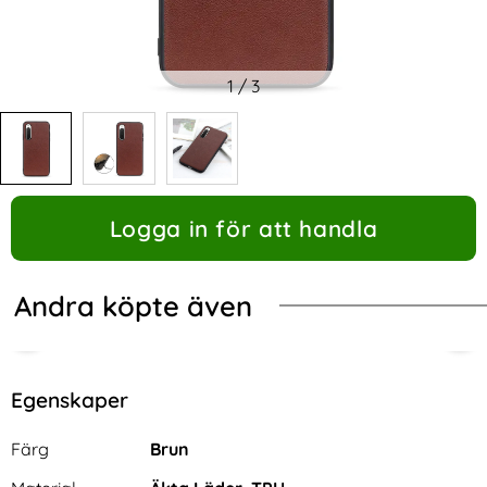
1
/
3
Logga in för att handla
Andra köpte även
Egenskaper
Egenskaper/attribut för denna produkt
Attribut
Värde
Färg
Brun