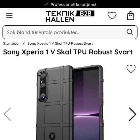
Professionell kundtjänst
Meny
Mina favorit
Sök
Ge
Sök på Narse Group AB
Startsidan
Sony Xperia 1 V Skal TPU Robust Svart
Hoppa
Sony Xperia 1 V Skal TPU Robust Svart
över
Bilder
Mar