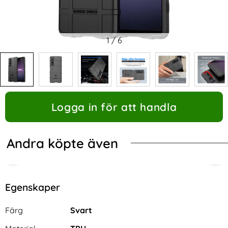
1
/
6
Logga in för att handla
Andra köpte även
Egenskaper
Egenskaper/attribut för denna produkt
Attribut
Värde
Färg
Svart