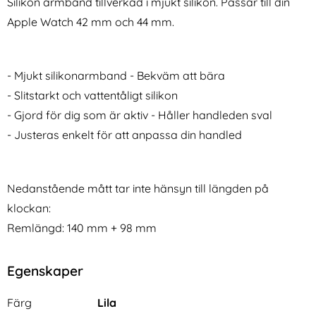
Silikon armband tillverkad i mjukt silikon. Passar till din
Apple Watch 42 mm och 44 mm.
- Mjukt silikonarmband - Bekväm att bära
- Slitstarkt och vattentåligt silikon
- Gjord för dig som är aktiv - Håller handleden sval
Apple Watch Armband
Lyxigt Metallarmband I
42/41/40/38 mm Milanese
Rostfritt Stål - Svart (22mm)
- Justeras enkelt för att anpassa din handled
Art. nr 206423
Art. nr 9323
Loop Metall - Välj Färg (Guld)
rea pris
rea pris
199 kr
249 kr
tidigare pris
tidigare pris
199 kr
249 kr
band Trail Loop Blå
band 42/41/40/38 mm Milanese Loop Metall - Välj Färg
Köp
Lyxigt Metallarmband I Rostfr
Köp
App
I lager
I lager
Tillgänglighet:
Tillgänglighet:
Nedanstående mått tar inte hänsyn till längden på
klockan:
Remlängd: 140 mm + 98 mm
Egenskaper
Egenskaper/attribut för denna produkt
Attribut
Värde
Färg
Lila