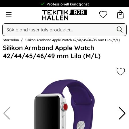
Professionell kundtjänst
Meny
Mina favorit
Sök
Ge
Sök på Narse Group AB
Startsidan
Silikon Armband Apple Watch 42/44/45/46/49 mm Lila (M/L)
Hoppa
Silikon Armband Apple Watch
över
42/44/45/46/49 mm Lila (M/L)
Bilder
Mar