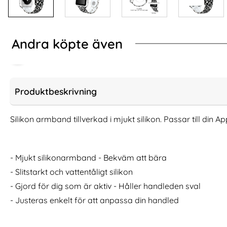
Andra köpte även
Produktbeskrivning
Silikon armband tillverkad i mjukt silikon. Passar till di
- Mjukt silikonarmband - Bekväm att bära
- Slitstarkt och vattentåligt silikon
- Gjord för dig som är aktiv - Håller handleden sval
Äkta Läder Armband Apple Watch
Lyxigt Metallarmban
- Justeras enkelt för att anpassa din handled
42/41/40/38 mm - Svart
Svart
Art. nr 12928
Art. nr 9323
rea pris
rea pris
211 kr
249 kr
tidigare pris
tidigare pri
211 kr
249 kr