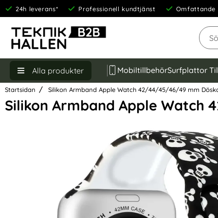
24h leverans*
Professionell kundtjänst
Omfattande 
Sök
Mobiltillbehör
Surfplattor Ti
Alla produkter
Startsidan
Silikon Armband Apple Watch 42/44/45/46/49 mm Döska
Silikon Armband Apple Watch 
Hoppa
över
Bilder