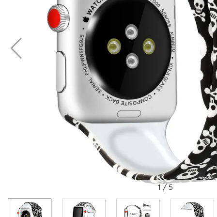
1
/
5