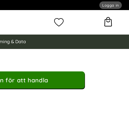
Logga in
omför sökning
Mina favoriter
ming & Data
n för att handla
atch 42/44/45/46/49 mm Döskallar som favorit