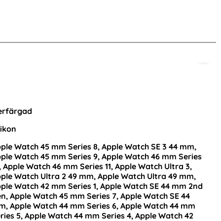
nna produkt
erfärgad
likon
ple Watch 45 mm Series 8, Apple Watch SE 3 44 mm,
ple Watch 45 mm Series 9, Apple Watch 46 mm Series
, Apple Watch 46 mm Series 11, Apple Watch Ultra 3,
ple Watch Ultra 2 49 mm, Apple Watch Ultra 49 mm,
ple Watch 42 mm Series 1, Apple Watch SE 44 mm 2nd
Äkta Läder Armband Apple Watch
iPad Air 2026-2020 
n, Apple Watch 45 mm Series 7, Apple Watch SE 44
42/41/40/38 mm - Brun
Rotation 
, Apple Watch 44 mm Series 6, Apple Watch 44 mm
Art. nr 17176
Art. nr 13136
ries 5, Apple Watch 44 mm Series 4, Apple Watch 42
rea pris
rea pris
236 kr
159 kr
tidigare pris
tidigare pris
236 kr
159 kr