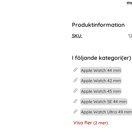
 Svart
larmband I Rostfritt Stål - Svart (22mm)
Köp
Lyxigt Metallarmband I Rostfrit
Köp
mm
I lager
Tillgänglighet:
Produktinformation
SKU:
1
I följande kategori(er)
Apple Watch 44 mm
Apple Watch 42 mm
Apple Watch 45 mm
Apple Watch SE 44 mm
Apple Watch Ultra 49 mm
Visa fler
(2 mer)
Egenskaper