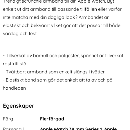
Trendigt scrunchie armband till din Apple Watch. Byt
enkelt ut ditt armband till passande tillfällen eller varför
inte matcha med din dagliga look? Armbandet är
elastiskt och bekvämt vilket gör att det passar till både
vardag och fest.
Lyxigt Metallarmband Apple
Lyxigt Metallarmband I
Watch 42/44/45/46/49 mm
Rostfritt Stål - Silver (22mm)
- Tillverkat av bomull och polyester, spännet är tillverkat i
Art. nr 6926
Art. nr 9324
Svart
rea pris
rea pris
186 kr
rostfritt stål
249 kr
tidigare pris
tidigare pris
186 kr
249 kr
band Trail Loop Blå
 Metallarmband Apple Watch 42/44/45/46/49 mm Svart
Köp
Lyxigt Metallarmband I Rostfri
Milanese Lo
Köp
I lager
I lager
- Tvättbart armband som enkelt slängs i tvätten
Tillgänglighet:
Tillgänglighet:
- Elastiskt band som gör det enkelt att ta av och på
handleden
Egenskaper
Egenskaper/attribut för denna produkt
Attribut
Värde
Färg
Flerfärgad
Passar till
Apple Watch 38 mm Series 1, Apple