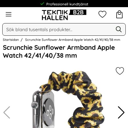
Professionell kundtjänst
Meny
Mina favorit
Sök
Ge
Sök på Narse Group AB
Startsidan
Scrunchie Sunflower Armband Apple Watch 42/41/40/38 mm
Hoppa
Scrunchie Sunflower Armband Apple
över
Watch 42/41/40/38 mm
Bilder
Mar