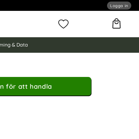
Logga in
omför sökning
Mina favoriter
ming & Data
n för att handla
 MagSafe Hybrid Transparent som favorit