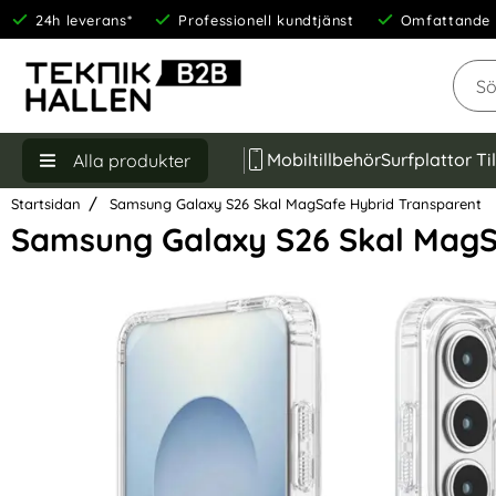
24h leverans*
Professionell kundtjänst
Omfattande 
Sök
Mobiltillbehör
Surfplattor Ti
Alla produkter
Startsidan
Samsung Galaxy S26 Skal MagSafe Hybrid Transparent
Samsung Galaxy S26 Skal MagS
Hoppa
över
Bilder