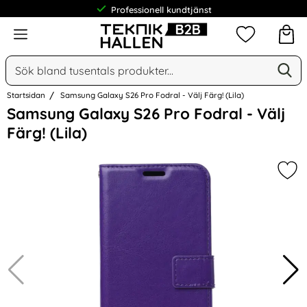
Professionell kundtjänst
Meny
Mina favorit
Sök
Ge
Sök på Narse Group AB
Startsidan
Samsung Galaxy S26 Pro Fodral - Välj Färg! (Lila)
Hoppa
Samsung Galaxy S26 Pro Fodral - Välj
över
Färg! (Lila)
Bilder
Mark