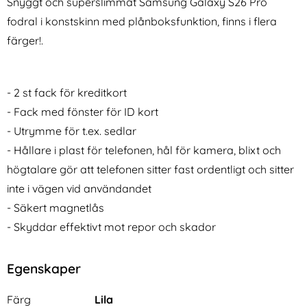
Snyggt och superslimmat Samsung Galaxy S26 Pro
fodral i konstskinn med plånboksfunktion, finns i flera
färger!.
- 2 st fack för kreditkort
- Fack med fönster för ID kort
iPhone 16 Pro Skal Glitter
iPega Nintendo Switch 2 2-
Transparent
PACK Batteripaket För
- Utrymme för t.ex. sedlar
Art. nr 229955
Art. nr 246289
Handkontroll (Svart)
rea pris
rea pris
111 kr
- Hållare i plast för telefonen, hål för kamera, blixt och
286 kr
tidigare pris
tidigare pris
111 kr
286 kr
stand Hybrid Svart
iPhone 16 Pro Skal Glitter Transparent
iPega Nintendo Switch 2 2-PACK Batter
Köp
Köp
DG
I lager
I lager
högtalare gör att telefonen sitter fast ordentligt och sitter
Tillgänglighet:
Tillgänglighet:
inte i vägen vid användandet
- Säkert magnetlås
- Skyddar effektivt mot repor och skador
Egenskaper
Egenskaper/attribut för denna produkt
Attribut
Värde
Färg
Lila