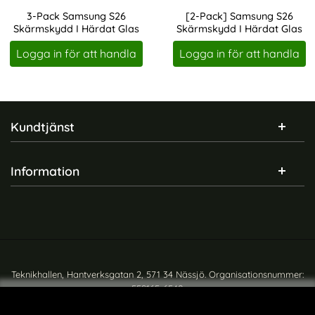
3-Pack Samsung S26
[2-Pack] Samsung S26
Skärmskydd I Härdat Glas
Skärmskydd I Härdat Glas
Art. nr 247129
Art. nr 247121
Logga in för att handla
Logga in för att handla
Sidfot Blandad info och länkar
Kundtjänst
Information
Teknikhallen, Hantverksgatan 2, 571 34 Nässjö. Organisationsnummer:
559165-6540
Copyright © teknikhallen.se