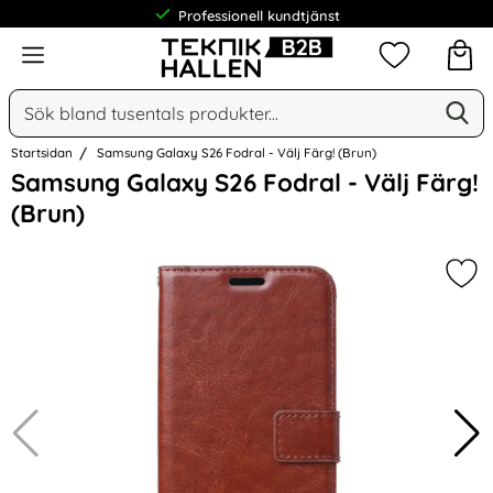
Professionell kundtjänst
Meny
Mina favorit
Sök
Ge
Sök på Narse Group AB
Startsidan
Samsung Galaxy S26 Fodral - Välj Färg! (Brun)
Hoppa
Samsung Galaxy S26 Fodral - Välj Färg!
över
(Brun)
Bilder
Mar