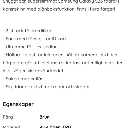
Snyggt och superslimmat Samsung Galaxy S26 fodral i
konstskinn med plånboksfunktion, finns i flera färger!
- 2 st fack för kreditkort
- Fack med fönster för ID kort
- Utrymme för t.ex. sedlar
Samsung Galaxy S25 Fodral /
Samsung Galaxy S25 Fodral /
Magnet Skal 2in1 - Välj Färg!
Magnet Skal 2in1 - Välj Färg!
- Hållare i plast för telefonen, hål för kamera, blixt och
Art. nr 237430
Art. nr 237429
(Rosa)
(Vit)
rea pris
rea pris
111 kr
högtalare gör att telefonen sitter fast ordentligt och sitter
111 kr
tidigare pris
tidigare pris
111 kr
111 kr
d Tryck Fjärilar
alaxy S25 Fodral / Magnet Skal 2in1 - Välj Färg! (Rosa
Samsung Galaxy S25 Fodral / Magnet 
Köp
Köp
I lager
I lager
inte i vägen vid användandet
Tillgänglighet:
Tillgänglighet:
- Säkert magnetlås
- Skyddar effektivt mot repor och skador
Egenskaper
Egenskaper/attribut för denna produkt
Attribut
Värde
Färg
Brun
Material
PU-Läder, TPU