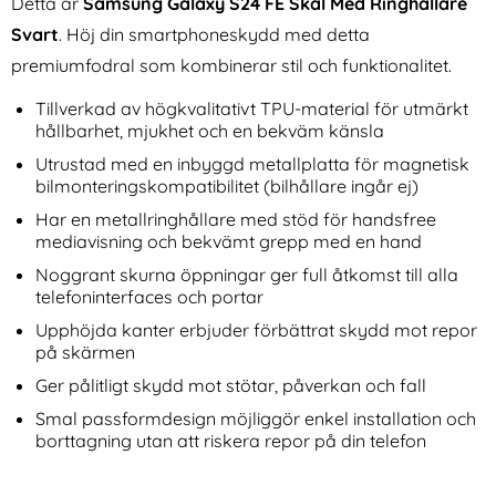
Detta är
Samsung Galaxy S24 FE Skal Med Ringhållare
Svart
. Höj din smartphoneskydd med detta
premiumfodral som kombinerar stil och funktionalitet.
Tillverkad av högkvalitativt TPU-material för utmärkt
hållbarhet, mjukhet och en bekväm känsla
Utrustad med en inbyggd metallplatta för magnetisk
2-Pack Samsung Galaxy S24
2-Pack Samsung A56
bilmonteringskompatibilitet (bilhållare ingår ej)
FE Skärmskydd i Härdat Glas
Skärmskydd I Härdat Glas -
Har en metallringhållare med stöd för handsfree
Art. nr 235293
Art. nr 246490
Heltäckande
Med Monteringsram
rea pris
mediavisning och bekvämt grepp med en hand
rea pris
86 kr
89 kr
tidigare pris
tidigare pris
86 kr
189 kr
dat Glas - Med Monteringsram
ung Galaxy S24 FE Skärmskydd i Härdat Glas Heltäcka
2-Pack Samsung A56 Skärmskydd I Hä
Köp
Köp
I lager
I lager
Noggrant skurna öppningar ger full åtkomst till alla
Tillgänglighet:
Tillgänglighet:
telefoninterfaces och portar
Upphöjda kanter erbjuder förbättrat skydd mot repor
på skärmen
Ger pålitligt skydd mot stötar, påverkan och fall
Smal passformdesign möjliggör enkel installation och
borttagning utan att riskera repor på din telefon