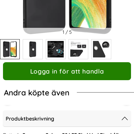
1
/
5
Logga in för att handla
Andra köpte även
-53%
Produktbeskrivning