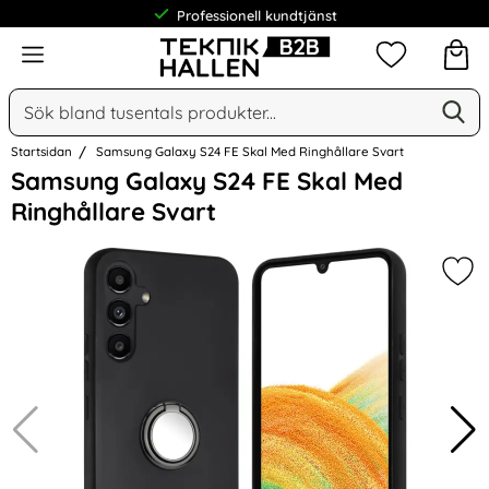
Professionell kundtjänst
Meny
Mina favorit
Sök
Ge
Sök på Narse Group AB
Startsidan
Samsung Galaxy S24 FE Skal Med Ringhållare Svart
Hoppa
Samsung Galaxy S24 FE Skal Med
över
Ringhållare Svart
Bilder
Mar