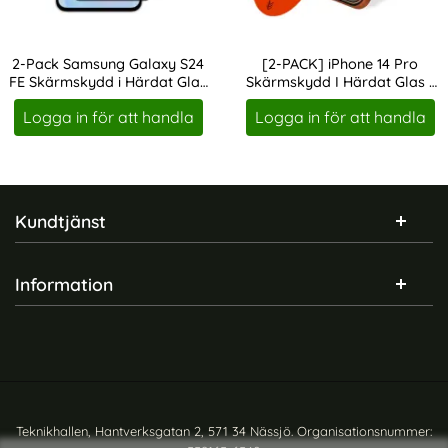
2-Pack Samsung Galaxy S24
[2-PACK] iPhone 14 Pro
FE Skärmskydd i Härdat Glas
Skärmskydd I Härdat Glas -
Art. nr 235293
Art. nr 246471
Heltäckande
Med Monteringsram
Logga in för att handla
Logga in för att handla
Sidfot Blandad info och länkar
Kundtjänst
Information
Teknikhallen, Hantverksgatan 2, 571 34 Nässjö. Organisationsnummer: