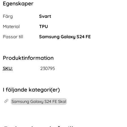
Egenskaper
Egenskaper/attribut för denna produkt
Attribut
Värde
Färg
Svart
Material
TPU
Passar till
Samsung Galaxy S24 FE
Produktinformation
SKU:
230795
I följande kategori(er)
Samsung Galaxy S24 FE Skal