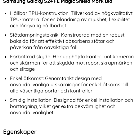
Samsung Galaxy S24 FE Magic Shield Mörk Blå
Hållbar TPU-konstruktion: Tillverkad av högkvalitativt
TPU-material för en blandning av mjukhet, flexibilitet
och långvarig hållbarhet
Stötdämpningsteknik: Konstruerad med en robust
baksida för att effektivt absorbera stötar och
påverkan från oavsiktliga fall
iPhone 16 Pro Max Fodral
Samsung Galaxy S26 Plus
Förbättrad skydd: Har upphöjda kanter runt kameran
RFID Läder Rosa Blommor
Fodral RFID Rhombus Läder
Art. nr 246034
och skärmen för att skydda mot repor, skrapmärken
Art. nr 246244
Roséguld
rea pris
rea pris
136 kr
124 kr
tidigare pris
tidigare pris
136 kr
124 kr
och slitage
tchi Läder Textur Rosa
hone 16 Pro Max Fodral RFID Läder Rosa Blommor
Samsung Galaxy S26 Plus Fodral R
Köp
Samsun
Köp
I lager
I lager
Tillgänglighet:
Tillgänglighet:
Enkel åtkomst: Genomtänkt design med
användarvänliga utskärningar för enkel åtkomst till
alla väsentliga portar och kontroller
Smidig installation: Designad för enkel installation och
borttagning, vilket ger extra bekvämlighet och
användarvänlighet
Egenskaper