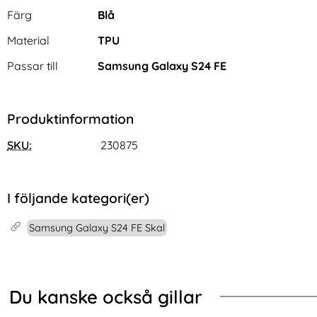
Egenskaper/attribut för denna produkt
Attribut
Värde
Färg
Blå
Material
TPU
Passar till
Samsung Galaxy S24 FE
Produktinformation
SKU:
230875
I följande kategori(er)
Samsung Galaxy S24 FE Skal
Du kanske också gillar