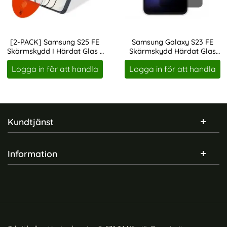
 TPU Transparent
sung Galaxy S24 FE Skal MagSafe Frosted Shield Pro Sv
Köp
Samsung Galaxy S24 FE Skal M
Köp
I lager
I lager
Tillgänglighet:
Tillgänglighet:
[2-PACK] Samsung S25 FE
Samsung Galaxy S23 FE
Skärmskydd I Härdat Glas -
Skärmskydd Härdat Glas
Art. nr 246492
Art. nr 223787
Med Monteringsram
Priva
Logga in för att handla
Logga in för att handla
Sidfot Blandad info och länkar
Kundtjänst
Information