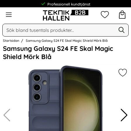
Professionell kundtjänst
Meny
Mina favorit
Sök
Ge
Sök på Narse Group AB
Startsidan
Samsung Galaxy S24 FE Skal Magic Shield Mörk Blå
Hoppa
Samsung Galaxy S24 FE Skal Magic
över
Shield Mörk Blå
Bilder
Mar