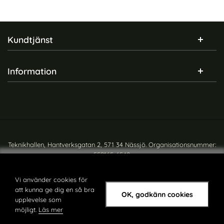
Sidfot Blandad info och länkar
Kundtjänst
Information
Teknikhallen, Hantverksgatan 2, 571 34 Nässjö. Organisationsnummer:
559165-6540
Copyright © teknikhallen.se
Vi använder cookies för
att kunna ge dig en så bra
OK, godkänn cookies
upplevelse som
möjligt.
Läs mer