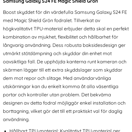
Samsung Galaxy S24 FE Magic Shield Grön
Boost skyddet för din värdefulla Samsung Galaxy S24 FE
med Magic Shield Grön fodralet. Tillverkat av
högkvalitativt TPU-material erbjuder detta skal en perfekt
kombination av mjukhet, flexibilitet och hållbarhet för
långvarig användning. Dess robusta baksidesdesign ger
CASEME Samsung Galaxy S25
CASEME Samsung Galaxy S25
utmärkt stötdämpning och skyddar din enhet mot
Edge Fodral Multifuntionell
Edge Fodral Läder RFID Svart
Art. nr 238519
Art. nr 238511
Rosa
oavsiktliga fall. De upphöjda kanterna runt kameran och
rea pris
rea pris
319 kr
169 kr
tidigare pris
tidigare pris
319 kr
169 kr
Kickstand Hybrid Rosa
Samsung Galaxy S25 Edge Fodral Multifuntionell Rosa
Köp
CASEME Samsung Galaxy S25 Edge
NORTHJO i
Köp
skärmen lägger till ett extra skyddslager som skyddar
I lager
I lager
Tillgänglighet:
Tillgänglighet:
dem mot repor och slitage. Med användarvänliga
utskärningar kan du enkelt komma åt alla väsentliga
portar och kontroller utan problem. Det bekväma
designen av detta fodral möjliggör enkel installation och
borttagning, vilket gör det till ett praktiskt val för daglig
användning.
Hållbart TPU-material: Kvalitativt TPU-material ger