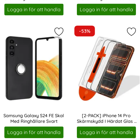
Art. nr 246491
Art. nr 235293
Med Monteringsram
Heltäckande
Logga in för att handla
Logga in för att handla
-53%
Markera samsung Galaxy S24 FE Ska
Mar
Samsung Galaxy S24 FE Skal
[2-PACK] iPhone 14 Pro
Med Ringhållare Svart
Skärmskydd I Härdat Glas -
Art. nr 230795
Art. nr 246471
Med Monteringsram
Logga in för att handla
Logga in för att handla