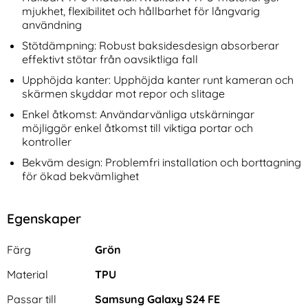
mjukhet, flexibilitet och hållbarhet för långvarig
användning
Stötdämpning: Robust baksidesdesign absorberar
effektivt stötar från oavsiktliga fall
Upphöjda kanter: Upphöjda kanter runt kameran och
skärmen skyddar mot repor och slitage
Enkel åtkomst: Användarvänliga utskärningar
möjliggör enkel åtkomst till viktiga portar och
kontroller
Bekväm design: Problemfri installation och borttagning
för ökad bekvämlighet
Egenskaper
Egenskaper/attribut för denna produkt
Attribut
Värde
Färg
Grön
Material
TPU
Passar till
Samsung Galaxy S24 FE