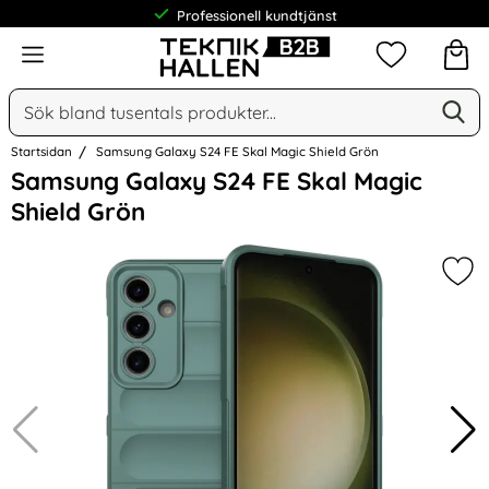
Professionell kundtjänst
Meny
Mina favorit
Sök
Ge
Sök på Narse Group AB
Startsidan
Samsung Galaxy S24 FE Skal Magic Shield Grön
Hoppa
Samsung Galaxy S24 FE Skal Magic
över
Shield Grön
Bilder
Mar