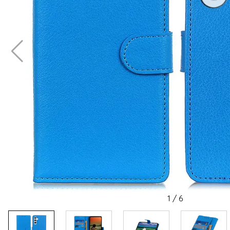
1
/
6