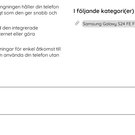
xy S26 Skal Shockproof Ring Hybrid Röd
Köp
CASEME Samsung Galaxy S25 Edge 
Köp
I lager
gningen håller din telefon
Tillgänglighet:
I följande kategori(er)
gt som den ger snabb och
Samsung Galaxy S24 FE F
d den integrerade
ternet eller göra
ngar för enkel åtkomst till
kan använda din telefon utan