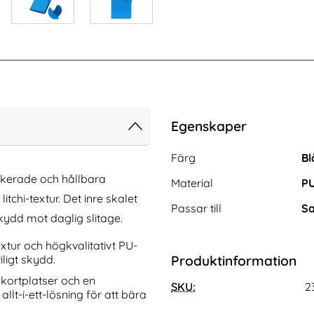
Egenskaper
Egenskaper/attribut för de
Attribut
Värde
Färg
Bl
ikerade och hållbara
Material
PU
tchi-textur. Det inre skalet
Passar till
Sa
kydd mot daglig slitage.
extur och högkvalitativt PU-
iligt skydd.
Produktinformation
26 Skal Shockproof
CASEME Samsung Galaxy S25 Edge
 kortplatser och en
brid Röd
Fodral Läder RFID Svart
SKU:
2
llt-i-ett-lösning för att bära
Art. nr 238511
rea pris
169 kr
tidigare pris
169 kr