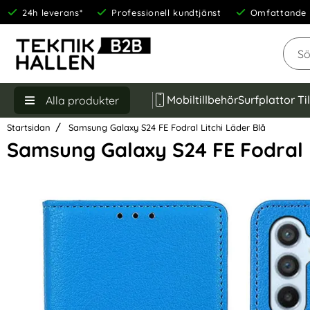
24h leverans*
Professionell kundtjänst
Omfattande 
Sök
Mobiltillbehör
Surfplattor Ti
Alla produkter
Startsidan
Samsung Galaxy S24 FE Fodral Litchi Läder Blå
Samsung Galaxy S24 FE Fodral L
Hoppa
över
Bilder