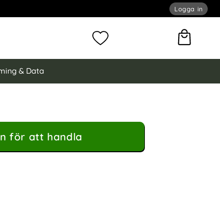
Logga in
omför sökning
Mina favoriter
ming & Data
n för att handla
dral Litchi Läder Blå som favorit