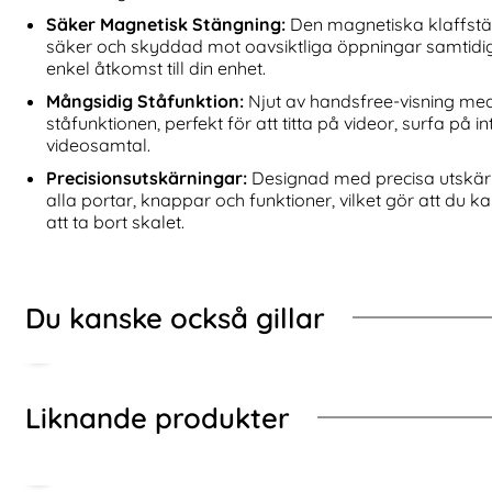
Skal Läderbelagt Röd
iPhone 11 Pro Max - Plånboksfodral - Svart
Köp
Samsung Gala
I lager
I lager
Säker Magnetisk Stängning:
Den magnetiska klaffstän
Tillgänglighet:
Tillgänglighet:
säker och skyddad mot oavsiktliga öppningar samtidi
enkel åtkomst till din enhet.
Mångsidig Ståfunktion:
Njut av handsfree-visning me
ståfunktionen, perfekt för att titta på videor, surfa på in
videosamtal.
Precisionsutskärningar:
Designad med precisa utskärni
alla portar, knappar och funktioner, vilket gör att du 
att ta bort skalet.
Du kanske också gillar
Liknande produkter