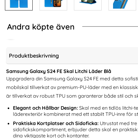
Andra köpte även
Produktbeskrivning
Samsung Galaxy S24 FE Skal Litchi Läder Blå
Uppgradera din Samsung Galaxy S24 FE med detta sofist
mobilskal tillverkat av premium-PU-läder med en klassisk li
är tillverkat av robust TPU som garanterar både stil och s
Elegant och Hållbar Design:
Skal med en tidlös litchi-t
läderexteriör kombinerat med ett stabilt TPU-inre för st
iPhone 11 Pro Max - Plånboksfodral -
Samsung Galaxy S
Praktiska Kortplatser och Sidoficka:
Utrustat med tre
Svart
Ring Hy
sidofickskompartiment, erbjuder detta skal en praktisk a
Art. nr 4377
Art. nr 246142
dina viktigaste kort och kontanter.
rea pris
rea pris
111 kr
111 kr
tidigare pris
tidigare pris
111 kr
111 kr