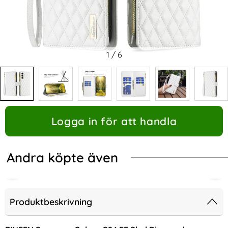
1
/
6
Logga in för att handla
Andra köpte även
Produktbeskrivning