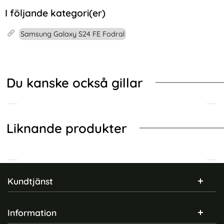
I följande kategori(er)
Samsung Galaxy S24 FE Fodral
Du kanske också gillar
Liknande produkter
Sidfot Blandad info och länkar
Kundtjänst
Information