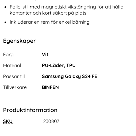
Folio-stil med magnetiskt vikstängning för att hålla
kontanter och kort säkert på plats
Inkluderar en rem för enkel bärning
Egenskaper
Egenskaper/attribut för denna produkt
Attribut
Värde
Färg
Vit
Material
PU-Läder, TPU
Passar till
Samsung Galaxy S24 FE
Tillverkare
BINFEN
Produktinformation
SKU:
230807