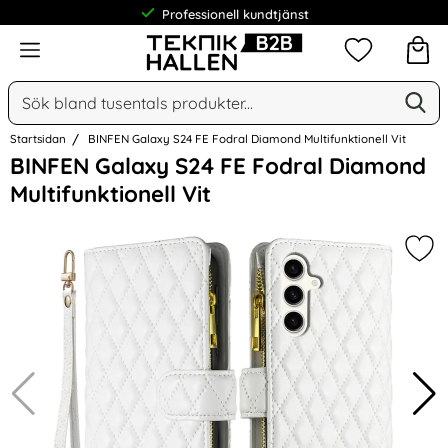
Professionell kundtjänst
Meny
Mina favorit
Sök
Ge
Sök på Narse Group AB
Startsidan
BINFEN Galaxy S24 FE Fodral Diamond Multifunktionell Vit
Hoppa
BINFEN Galaxy S24 FE Fodral Diamond
över
Multifunktionell Vit
Bilder
Mar