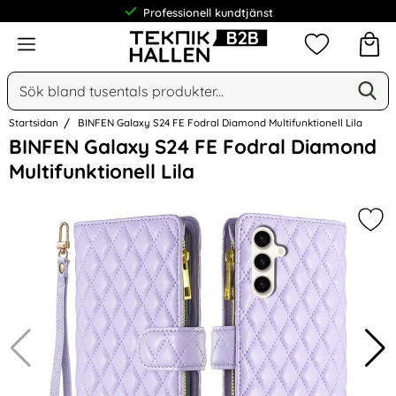
Professionell kundtjänst
Meny
Mina favorit
Sök
Ge
Sök på Narse Group AB
Startsidan
BINFEN Galaxy S24 FE Fodral Diamond Multifunktionell Lila
Hoppa
BINFEN Galaxy S24 FE Fodral Diamond
över
Multifunktionell Lila
Bilder
Mar