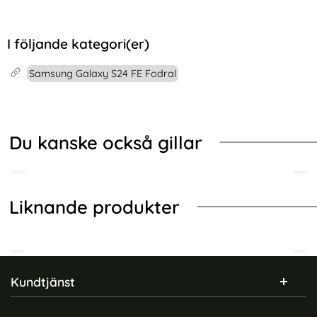
I följande kategori(er)
Samsung Galaxy S24 FE Fodral
Du kanske också gillar
Liknande produkter
Sidfot Blandad info och länkar
Kundtjänst