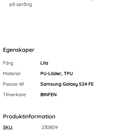
på språng
Egenskaper
Egenskaper/attribut för denna produkt
Attribut
Värde
Färg
Lila
Material
PU-Läder, TPU
Passar till
Samsung Galaxy S24 FE
Tillverkare
BINFEN
Produktinformation
SKU:
230809