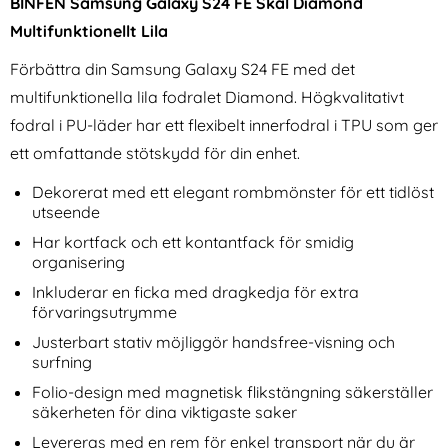
BINFEN Samsung Galaxy S24 FE Skal Diamond
Multifunktionellt Lila
Förbättra din Samsung Galaxy S24 FE med det
multifunktionella lila fodralet Diamond. Högkvalitativt
fodral i PU-läder har ett flexibelt innerfodral i TPU som ger
ett omfattande stötskydd för din enhet.
Xiaomi 15T Pro Fodral
Amorus 30W GaN PD QC
Premium Äkta Läder Brun
USB-C / USB-A Väggladdare
Dekorerat med ett elegant rombmönster för ett tidlöst
Art. nr 243233
Art. nr 243638
Vit
utseende
rea pris
rea pris
169 kr
174 kr
tidigare pris
tidigare pris
169 kr
174 kr
anding Grip Mörk Blå
Xiaomi 15T Pro Fodral Premium Äkta Läder Brun
Köp
Amorus 30W GaN PD QC USB-C /
Apple
Köp
Har kortfack och ett kontantfack för smidig
I lager
I lager
Tillgänglighet:
Tillgänglighet:
organisering
Inkluderar en ficka med dragkedja för extra
förvaringsutrymme
Justerbart stativ möjliggör handsfree-visning och
surfning
Folio-design med magnetisk flikstängning säkerställer
säkerheten för dina viktigaste saker
Levereras med en rem för enkel transport när du är