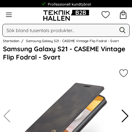
Professionell kundtjänst
Meny
Mina favorit
Sök
Ge
Sök på Narse Group AB
Startsidan
Samsung Galaxy S21 - CASEME Vintage Flip Fodral - Svart
Hoppa
Samsung Galaxy S21 - CASEME Vintage
över
Flip Fodral - Svart
Bilder
Mar