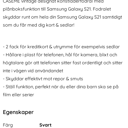
CASEME vintage designat konstläderfodral med
plånboksfunktion till Samsung Galaxy S21. Fodralet
skyddar runt om hela din Samsung Galaxy S21 samtidigt
som du får med dig kort & sedlar!
- 2 fack för kreditkort & utrymme för exempelvis sedlar
Samsung Galaxy S22 - Fodral
DG.MING Galaxy S25 Ultra
/ Magnet Skal 2 in 1 - Välj
2in1 Skal Magnetiskt Kortfack
- Hållare i plast för telefonen, hål för kamera, blixt och
Art. nr 204730
Art. nr 236194
Färg! (Svart)
Lila
rea pris
rea pris
136 kr
högtalare gör att telefonen sitter fast ordentligt och sitter
161 kr
tidigare pris
tidigare pris
136 kr
161 kr
t)
et/Plånboksfodral - Grå
laxy S22 - Fodral / Magnet Skal 2 in 1 - Välj Färg! (Svar
Köp
DG.MING Galaxy S25 Ultra 2in1 Ska
Samsun
Köp
I lager
I lager
inte i vägen vid användandet
Tillgänglighet:
Tillgänglighet:
- Skyddar effektivt mot repor & smuts
- Ställ funktion, perfekt när du eller dina barn ska se på
film eller serier
Egenskaper
Egenskaper/attribut för denna produkt
Attribut
Värde
Färg
Svart