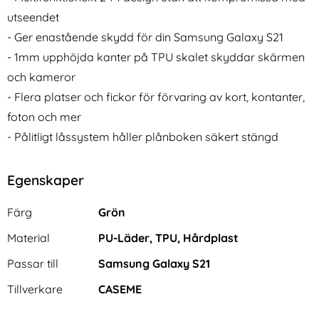
utseendet
- Ger enastående skydd för din Samsung Galaxy S21
- 1mm upphöjda kanter på TPU skalet skyddar skärmen
och kameror
- Flera platser och fickor för förvaring av kort, kontanter,
foton och mer
- Pålitligt låssystem håller plånboken säkert stängd
Egenskaper
Egenskaper/attribut för denna produkt
Attribut
Värde
Färg
Grön
Material
PU-Läder, TPU, Hårdplast
Passar till
Samsung Galaxy S21
Tillverkare
CASEME