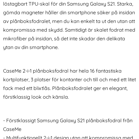
löstagbart TPU-skal för din Samsung Galaxy S21. Starka,
gömda magneter håller din smartphone säker på insidan
av plånboksfodralet, men du kan enkelt ta ut den utan att
kompromissa med skydd. Samtidigt är skalet fodrat med
mikrofiber på insidan, så det inte skadar den delikata
Samsung Galaxy S21 - Crystal
Samsung Galaxy S21 - IMAK
ytan av din smartphone.
Akryl/TPU Skal
2-PACK Linsskydd I Härdat
Art. nr 14039
Art. nr 17119
Glas
rea pris
rea pris
86 kr
86 kr
tidigare pris
tidigare pris
86 kr
86 kr
s
oof Hybrid Skal - Svart
Samsung Galaxy S21 - Crystal Akryl/TPU Skal
Köp
Samsung Galaxy S21 - IMAK 2-PAC
Köp
GE
I lager
I lager
CaseMe 2-i-1 plånboksfodral har hela 16 fantastiska
Tillgänglighet:
Tillgänglighet:
kortplatser, 3 platser för kontanter och till och med ett litet
fack med ett blixtlås. Plånboksfodralet ger en elegant,
förstklassig look och känsla.
- Förstklassigt Samsung Galaxy S21 plånboksfodral från
CaseMe
- Multifunktionellt 2-i-1 design utan att kompromissa med