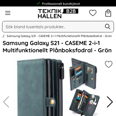
Professionell kundtjänst
Meny
Mina favorit
Sök
Ge
Sök på Narse Group AB
n
Samsung Galaxy S21 - CASEME 2-i-1 Multifunktionellt Plånboksfodral - Grön
Hoppa
Samsung Galaxy S21 - CASEME 2-i-1
över
Multifunktionellt Plånboksfodral - Grön
Bilder
Mark