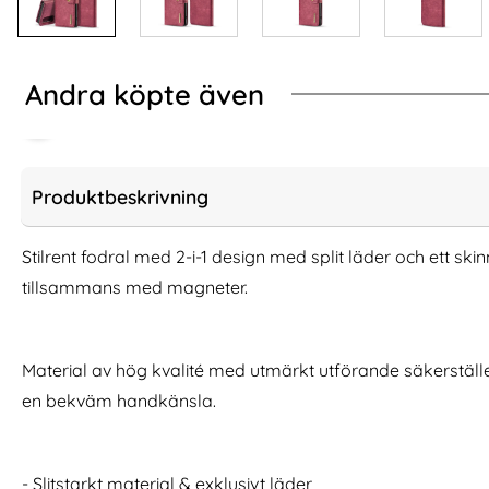
Andra köpte även
Produktbeskrivning
Stilrent fodral med 2-i-1 design med split läder och ett sk
tillsammans med magneter.
Material av hög kvalité med utmärkt utförande säkerställ
en bekväm handkänsla.
Samsung Galaxy S20 Ultra - Brushed
GEAR Samsung G
Hybrid Skal - Mörk Blå
Mobilskal Här
Art. nr 5122
Art. nr 208220
rea pris
rea pris
- Slitstarkt material & exklusivt läder
74 kr
181 kr
tidigare pris
tidigare pris
74 kr
181 kr