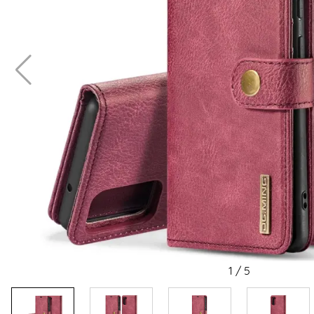
1
/
5