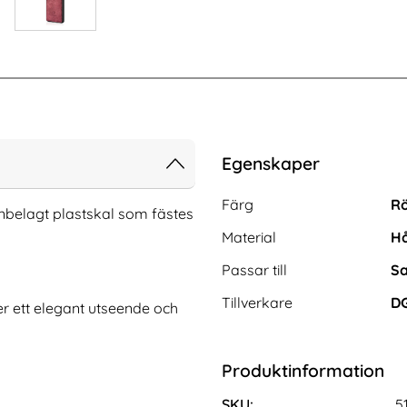
Egenskaper
Egenskaper/attribut för de
Attribut
Värde
Färg
R
innbelagt plastskal som fästes
Material
Hå
Passar till
Sa
Tillverkare
D
er ett elegant utseende och
alaxy S20 Ultra
Samsung Galaxy S20 Ultra - Ring Skal
Produktinformation
dat Glas Svart
- Röd
Art. nr 4874
rea pris
86 kr
tidigare pris
86 kr
SKU:
5