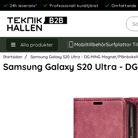
24h leverans*
Professionell kundtjänst
Omfattande 
Sök
Mobiltillbehör
Surfplattor Ti
Alla produkter
Startsidan
Samsung Galaxy S20 Ultra - DG.MING Magnet/Plånboksfo
Samsung Galaxy S20 Ultra - DG
Hoppa
över
Bilder