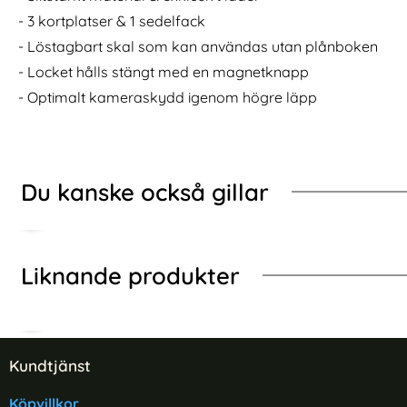
- Ring Skal - Blå
Samsung Galaxy S20 Ultra - Brushed Hybrid Skal - Mö
Köp
GEAR Samsung Ga
I lager
I lager
- 3 kortplatser & 1 sedelfack
Tillgänglighet:
Tillgänglighet:
- Löstagbart skal som kan användas utan plånboken
- Locket hålls stängt med en magnetknapp
- Optimalt kameraskydd igenom högre läpp
Du kanske också gillar
Liknande produkter
Sidfot Blandad info och länkar
Kundtjänst
Köpvillkor