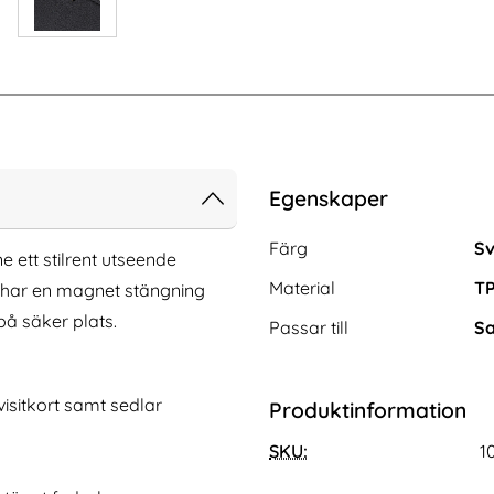
Egenskaper
Egenskaper/attribut för de
Attribut
Värde
Färg
Sv
 ett stilrent utseende
Material
TP
t har en magnet stängning
på säker plats.
Passar till
Sa
 visitkort samt sedlar
Produktinformation
in1 Magnet Skal /
CASEME iPhone 16 Pro Max Fodral
odral - Blå
Multifunktionell Svart
SKU:
1
Art. nr 234029
rea pris
249 kr
tidigare pris
249 kr