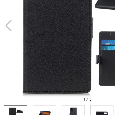
1
/
5