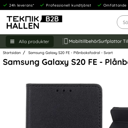
24h leverans*
Professionell kundtjänst
Omfattande 
Sök
Mobiltillbehör
Surfplattor Ti
Alla produkter
Startsidan
Samsung Galaxy S20 FE - Plånboksfodral - Svart
Samsung Galaxy S20 FE - Plånb
Hoppa
över
Bilder