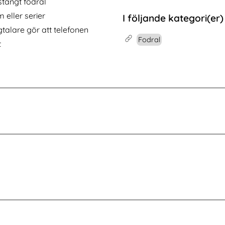
stängt fodral
mskydd
- 2in1 Magnet Skal / Plånboksfodral - Blå
Köp
CASEME iPhone 16 Pro Max Fodral
Köp
I lager
Tillgänglighet:
m eller serier
I följande kategori(er)
ögtalare gör att telefonen
Fodral
t