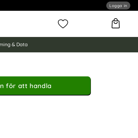
Logga in
omför sökning
Mina favoriter
ming & Data
n för att handla
Plånboksfodral - Svart som favorit