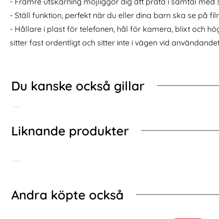
- Främre utskärning möjliggör dig att prata i samtal med 
ugged Armor - Matt Svart
Samsung Galaxy S21 Plus - 2-Pack Härdat Glas Skär
Köp
Samsung S20 
I lager
I lager
Tillgänglighet:
Tillgänglighet:
- Ställ funktion, perfekt när du eller dina barn ska se på fil
- Hållare i plast för telefonen, hål för kamera, blixt och h
sitter fast ordentligt och sitter inte i vägen vid användande
Du kanske också gillar
Liknande produkter
Hoppa
över
andra
Andra köpte också
köpte
också