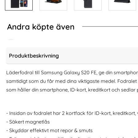
Andra köpte även
-60%
Produktbeskrivning
Läderfodral till Samsung Galaxy S20 FE, ge din smartphone
samtidigt som du får med dina viktigaste medel. Fodrale
som håller din smartphone, ID-kort, kreditkort och sedlar 
- Insidan av fodralet har 2 kortfack för ID-kort, kreditkort,
Samsung Galaxy S21 Plus - 2-Pack
Samsung S20 - 2
- Säkert magnetlås
Härdat Glas Skärmskydd
Plånboksf
- Skyddar effektivt mot repor & smuts
Art. nr 17778
Art. nr 5176
rea pris
rea pris
59 kr
149 kr
tidigare pris
tidigare pris
149 kr
149 kr