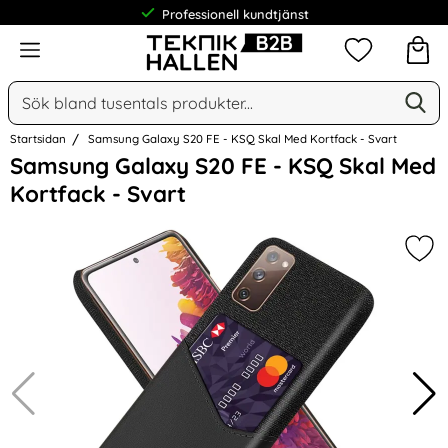
Professionell kundtjänst
Meny
Mina favorit
Sök
Ge
Sök på Narse Group AB
Startsidan
Samsung Galaxy S20 FE - KSQ Skal Med Kortfack - Svart
Hoppa
Samsung Galaxy S20 FE - KSQ Skal Med
över
Kortfack - Svart
Bilder
Mar