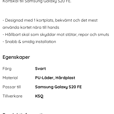
Kortskal till Samsung Galaxy S20 FE.
- Designad med 1 kortplats, bekvämt och det mest
använda kortet nära till hands
- Hållbart skal som skyddar mot stötar, repor och smuts
- Snabb & smidig installation
NORTHJO Galaxy S25 Ultra
NORTHJO Galaxy S25 Ultra
Skärmskydd Härdat Glas
Skärmskydd Heltäckande
Art. nr 236293
Art. nr 236297
Privacy
rea pris
rea pris
111 kr
136 kr
tidigare pris
tidigare pris
111 kr
136 kr
Egenskaper
UX-Hona Adapter Svart
RTHJO Galaxy S25 Ultra Skärmskydd Härdat Glas
Köp
NORTHJO Galaxy S25 Ultra Skärm
GKK S
Köp
I lager
I lager
Tillgänglighet:
Tillgänglighet:
Egenskaper/attribut för denna produkt
Attribut
Värde
Färg
Svart
Material
PU-Läder, Hårdplast
Passar till
Samsung Galaxy S20 FE
Tillverkare
KSQ