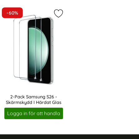
-60%
Markera 2-Pack Samsung S26 - Skä
2-Pack Samsung S26 -
Skärmskydd I Härdat Glas
Art. nr 247119
Logga in för att handla