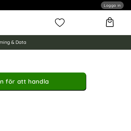
Logga in
omför sökning
Mina favoriter
ming & Data
n för att handla
 Transparent TPU Skal som favorit