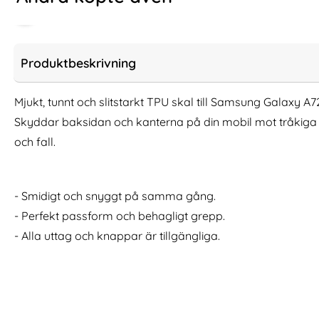
-60%
Produktbeskrivning
Mjukt, tunnt och slitstarkt TPU skal till Samsung Galaxy A7
Skyddar baksidan och kanterna på din mobil mot tråkiga 
och fall.
- Smidigt och snyggt på samma gång.
3-Pack Samsung A54 Linsskydd I
3-Pack Samsung S
- Perfekt passform och behagligt grepp.
Härdat Glas - Svart
I Härd
- Alla uttag och knappar är tillgängliga.
Art. nr 238844
Art. nr 247131
rea pris
rea pris
111 kr
59 kr
tidigare pris
tidigare pris
111 kr
149 kr
de Skärmskydd I Härdat Glas
3-Pack Samsung A54 Linsskydd I Härdat Glas - Sv
Köp
3-Pack Sams
I lager
I lager
Tillgänglighet:
Tillgänglighet: