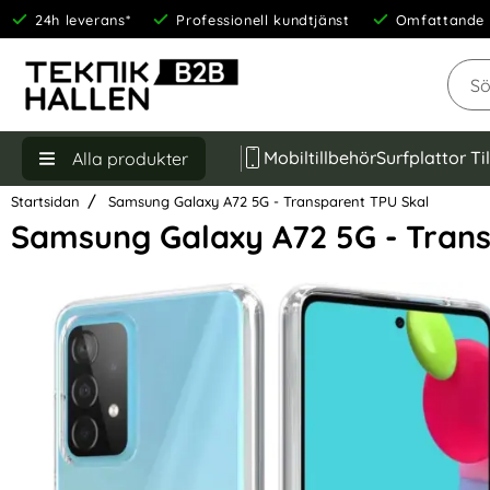
24h leverans*
Professionell kundtjänst
Omfattande 
Sök
Mobiltillbehör
Surfplattor Ti
Alla produkter
Startsidan
Samsung Galaxy A72 5G - Transparent TPU Skal
Samsung Galaxy A72 5G - Trans
Hoppa
över
Bilder