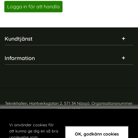
Art. nr 246627
Logga in för att handla
Sidfot Blandad info och länkar
Kundtjänst
Information
Teknikhallen, Hantverksgatan 2, 571 34 Nässjö. Organisationsnummer:
559165-6540
Copyright © teknikhallen.se
Vi använder cookies för
att kunna ge dig en så bra
OK, godkänn cookies
upplevelse som