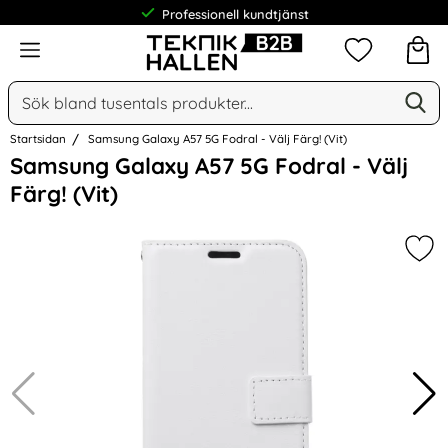
Professionell kundtjänst
Meny
Mina favorit
Sök
Ge
Sök på Narse Group AB
Startsidan
Samsung Galaxy A57 5G Fodral - Välj Färg! (Vit)
Hoppa
Samsung Galaxy A57 5G Fodral - Välj
över
Färg! (Vit)
Bilder
Mark