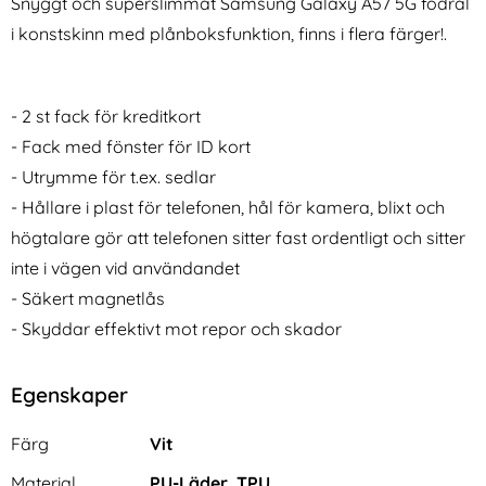
Snyggt och superslimmat Samsung Galaxy A57 5G fodral
i konstskinn med plånboksfunktion, finns i flera färger!.
- 2 st fack för kreditkort
- Fack med fönster för ID kort
- Utrymme för t.ex. sedlar
3-Pack Samsung A54
2-Pack Samsung A17
Linsskydd I Härdat Glas -
Linsskydd I Härdat Glas -
- Hållare i plast för telefonen, hål för kamera, blixt och
Art. nr 238844
Art. nr 245541
Svart
Svart
rea pris
rea pris
111 kr
högtalare gör att telefonen sitter fast ordentligt och sitter
111 kr
tidigare pris
tidigare pris
111 kr
111 kr
 I Härdat Glas Black Rings
Pack Samsung A54 Linsskydd I Härdat Glas - Svart
Köp
2-Pack Samsung A17 Linsskydd
Köp
D
I lager
I lager
inte i vägen vid användandet
Tillgänglighet:
Tillgänglighet:
- Säkert magnetlås
- Skyddar effektivt mot repor och skador
Egenskaper
Egenskaper/attribut för denna produkt
Attribut
Värde
Färg
Vit
Material
PU-Läder, TPU