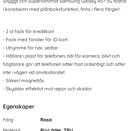
Snyggt och superslimmat Samsung Galaxy A57 5G fodral
i konstskinn med plånboksfunktion, finns i flera färger!.
- 2 st fack för kreditkort
- Fack med fönster för ID kort
- Utrymme för t.ex. sedlar
3-Pack Samsung A54
NORTHJO iPhone 16/16 Plus
Linsskydd I Härdat Glas -
Linsskydd Svart
- Hållare i plast för telefonen, hål för kamera, blixt och
Art. nr 238844
Art. nr 231090
Svart
rea pris
rea pris
111 kr
högtalare gör att telefonen sitter fast ordentligt och sitter
124 kr
tidigare pris
tidigare pris
111 kr
124 kr
der - Välj Färg! (Svart)
Pack Samsung A54 Linsskydd I Härdat Glas - Svart
Köp
NORTHJO iPhone 16/16 Pl
Köp
I lager
I lager
inte i vägen vid användandet
Tillgänglighet:
Tillgänglighet:
- Säkert magnetlås
- Skyddar effektivt mot repor och skador
Egenskaper
Egenskaper/attribut för denna produkt
Attribut
Värde
Färg
Rosa
Material
PU-Läder, TPU