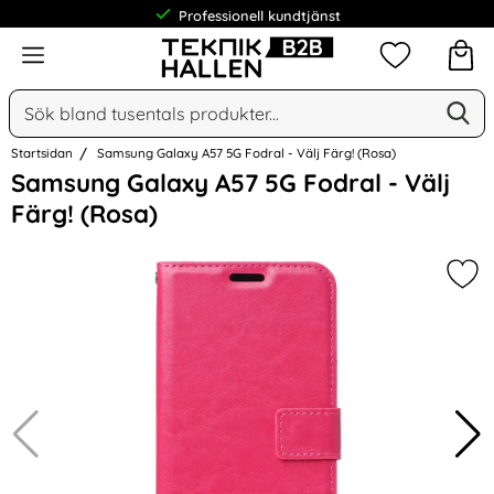
Professionell kundtjänst
Meny
Mina favorit
Sök
Ge
Sök på Narse Group AB
Startsidan
Samsung Galaxy A57 5G Fodral - Välj Färg! (Rosa)
Hoppa
Samsung Galaxy A57 5G Fodral - Välj
över
Färg! (Rosa)
Bilder
Mar