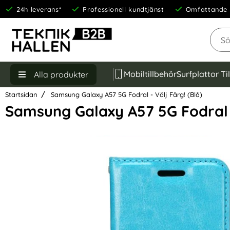
24h leverans*
Professionell kundtjänst
Omfattande 
Sök
Mobiltillbehör
Surfplattor Ti
Alla produkter
Startsidan
Samsung Galaxy A57 5G Fodral - Välj Färg! (Blå)
Samsung Galaxy A57 5G Fodral -
Hoppa
över
Bilder