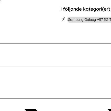
t
(Svart)
ung A54 Linsskydd I Härdat Glas - Svart
Köp
NORTHJO iPhone 16/16 Plus
Köp
I lager
Tillgänglighet:
I följande kategori(er)
Samsung Galaxy A57 5G T