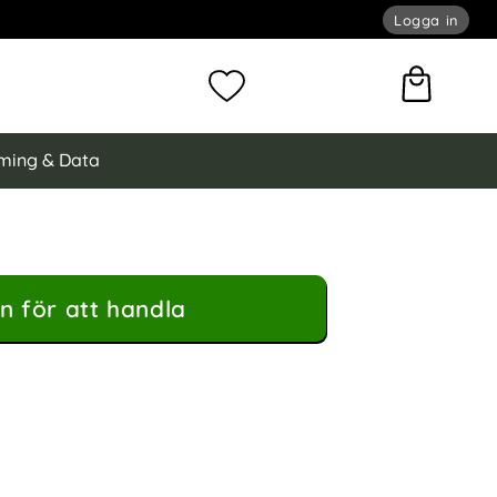
Logga in
omför sökning
Mina favoriter
ming & Data
n för att handla
ral - Välj Färg! (Blå) som favorit