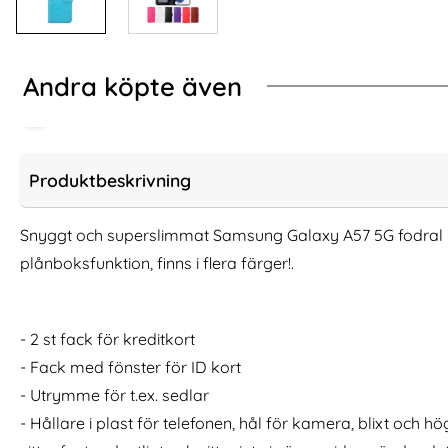
Andra köpte även
Produktbeskrivning
Snyggt och superslimmat Samsung Galaxy A57 5G fodral 
plånboksfunktion, finns i flera färger!.
- 2 st fack för kreditkort
- Fack med fönster för ID kort
Samsung Galaxy S22 Fodral I Äkta
3-Pack Samsung
- Utrymme för t.ex. sedlar
Läder - Välj Färg! (Svart)
Härdat Gl
- Hållare i plast för telefonen, hål för kamera, blixt och h
Art. nr 202836
Art. nr 238844
rea pris
rea pris
99 kr
111 kr
tidigare pris
tidigare pris
99 kr
111 kr