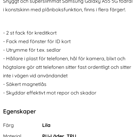
Snyggt och superslimmat Samsung Galaxy A55 5G fodral
i konstskinn med plånboksfunktion, finns i flera färger!.
- 2 st fack för kreditkort
- Fack med fönster för ID kort
- Utrymme för t.ex. sedlar
Tech-Protect Galaxy A36 /
Samsung Galaxy S26 Fodral
A56 5G 3-PACK
Med Tryck Vargar
- Hållare i plast för telefonen, hål för kamera, blixt och
Art. nr 238600
Art. nr 246074
Skärmskydd/Linsskydd
rea pris
rea pris
94 kr
högtalare gör att telefonen sitter fast ordentligt och sitter
99 kr
tidigare pris
tidigare pris
94 kr
99 kr
 I Äkta Läder - Röd (Röd)
tect Galaxy A36 / A56 5G 3-PACK Skärmskydd/Linsskyd
Köp
Samsung Galaxy S26 Fodra
Köp
Sam
I lager
I lager
inte i vägen vid användandet
Tillgänglighet:
Tillgänglighet:
- Säkert magnetlås
- Skyddar effektivt mot repor och skador
Egenskaper
Egenskaper/attribut för denna produkt
Attribut
Värde
Färg
Lila
Material
PU-Läder, TPU