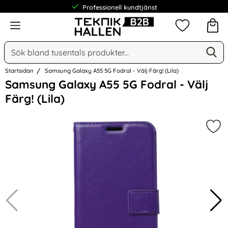
Professionell kundtjänst
Meny
Mina favorit
Sök
Ge
Sök på Narse Group AB
Startsidan
Samsung Galaxy A55 5G Fodral - Välj Färg! (Lila)
Hoppa
Samsung Galaxy A55 5G Fodral - Välj
över
Färg! (Lila)
Bilder
Mark