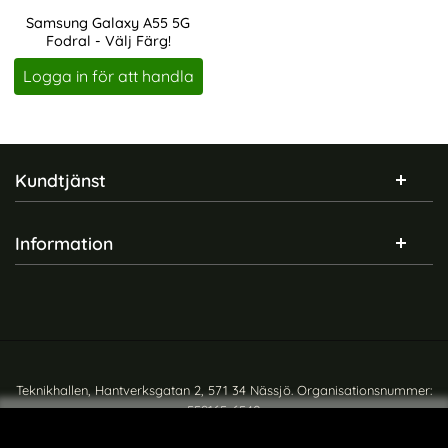
Samsung Galaxy A55 5G
Fodral - Välj Färg!
Art. nr 230627
Logga in för att handla
Sidfot Blandad info och länkar
Kundtjänst
Information
Teknikhallen, Hantverksgatan 2, 571 34 Nässjö. Organisationsnummer:
559165-6540
Copyright © teknikhallen.se