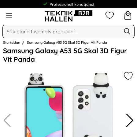
Professionell kundtjänst
Meny
Mina favorit
Sök
Ge
Sök på Narse Group AB
Startsidan
Samsung Galaxy A53 5G Skal 3D Figur Vit Panda
Hoppa
Samsung Galaxy A53 5G Skal 3D Figur
över
Vit Panda
Bilder
Mar