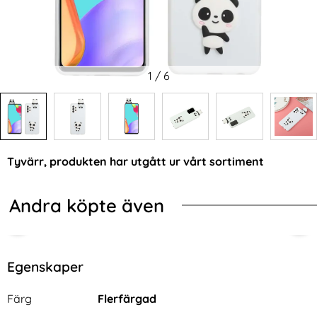
1
/
6
Tyvärr, produkten har utgått ur vårt sortiment
Andra köpte även
Egenskaper
Egenskaper/attribut för denna produkt
Attribut
Värde
Färg
Flerfärgad