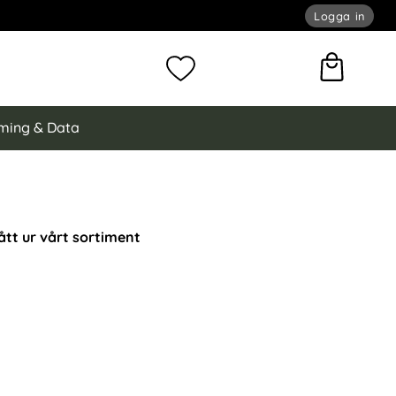
Logga in
omför sökning
Mina favoriter
ming & Data
ått ur vårt sortiment
 Fodral Med Tryck Två Fjärilar som favorit