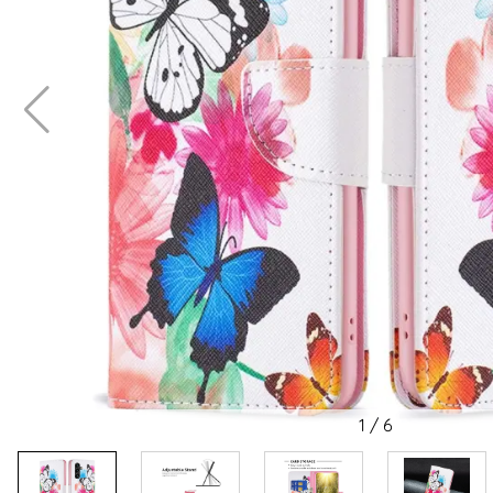
1
/
6