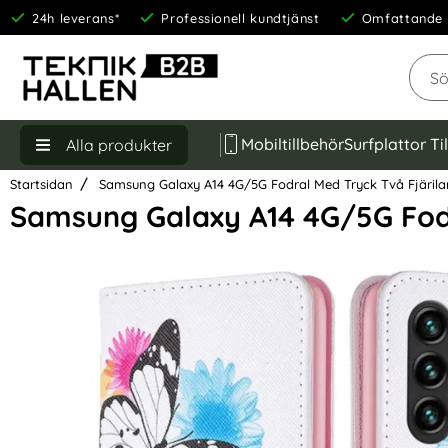
24h leverans*
Professionell kundtjänst
Omfattande 
Sök
Mobiltillbehör
Surfplattor Ti
Alla produkter
Startsidan
Samsung Galaxy A14 4G/5G Fodral Med Tryck Två Fjärila
Samsung Galaxy A14 4G/5G Fodr
Hoppa
över
Bilder