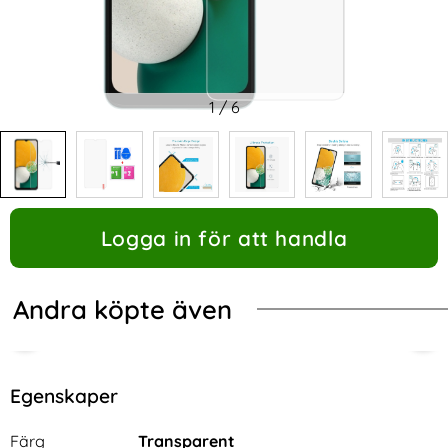
1
/
6
Logga in för att handla
Andra köpte även
Egenskaper
Egenskaper/attribut för denna produkt
Attribut
Värde
Färg
Transparent