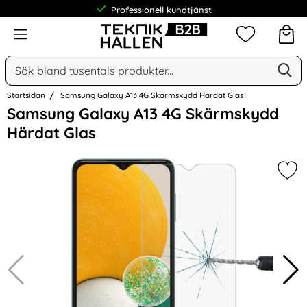
Professionell kundtjänst
Meny
Mina favorit
Sök
Ge
Sök på Narse Group AB
Startsidan
Samsung Galaxy A13 4G Skärmskydd Härdat Glas
Hoppa
Samsung Galaxy A13 4G Skärmskydd
över
Härdat Glas
Bilder
Mar