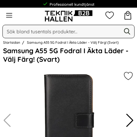
Professionell kundtjänst
Meny
Mina favorit
Sök
Ge
Sök på Narse Group AB
Startsidan
Samsung A55 5G Fodral I Äkta Läder - Välj Färg! (Svart)
Hoppa
Samsung A55 5G Fodral I Äkta Läder -
över
Välj Färg! (Svart)
Bilder
Mark