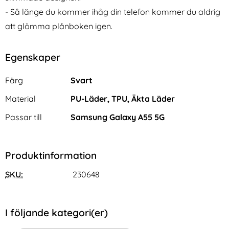
- Så länge du kommer ihåg din telefon kommer du aldrig
att glömma plånboken igen.
Egenskaper
Egenskaper/attribut för denna produkt
Attribut
Värde
Färg
Svart
Material
PU-Läder, TPU, Äkta Läder
Passar till
Samsung Galaxy A55 5G
Produktinformation
SKU:
230648
I följande kategori(er)