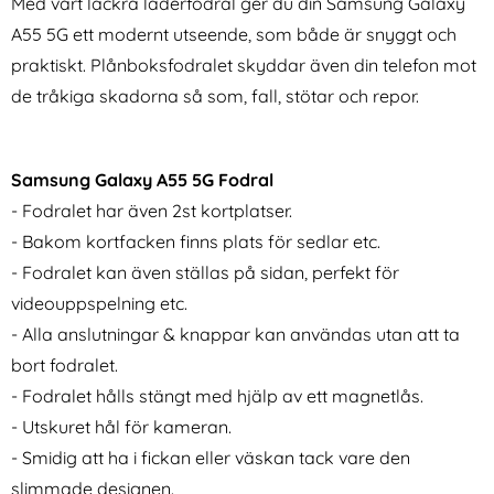
Med vårt läckra läderfodral ger du din Samsung Galaxy
A55 5G ett modernt utseende, som både är snyggt och
praktiskt. Plånboksfodralet skyddar även din telefon mot
de tråkiga skadorna så som, fall, stötar och repor.
Samsung Galaxy A55 5G Fodral
iPhone 14 Fodral I Äkta Läder
ENKAY Galaxy A26 5G 2-PACK
- Välj Färg! (Orange)
Skärmskydd Härdat Glas
- Fodralet har även 2st kortplatser.
Art. nr 210771
Art. nr 235813
rea pris
rea pris
99 kr
- Bakom kortfacken finns plats för sedlar etc.
111 kr
tidigare pris
tidigare pris
99 kr
111 kr
Skärmskydd/Linsskydd
Phone 14 Fodral I Äkta Läder - Välj Färg! (Orange)
Köp
ENKAY Galaxy A26 5G 2-PACK 
Köp
iP
I lager
I lager
- Fodralet kan även ställas på sidan, perfekt för
Tillgänglighet:
Tillgänglighet:
videouppspelning etc.
- Alla anslutningar & knappar kan användas utan att ta
bort fodralet.
- Fodralet hålls stängt med hjälp av ett magnetlås.
- Utskuret hål för kameran.
- Smidig att ha i fickan eller väskan tack vare den
slimmade designen.