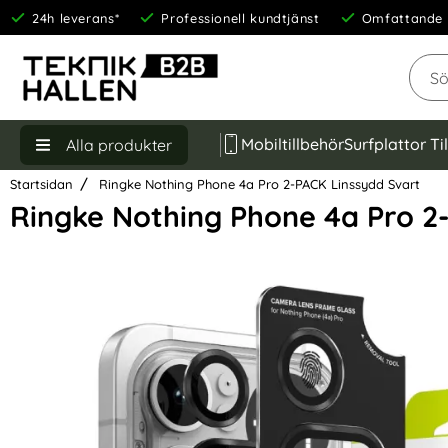
24h leverans*
Professionell kundtjänst
Omfattande 
Sök
Mobiltillbehör
Surfplattor Ti
Alla produkter
Startsidan
Ringke Nothing Phone 4a Pro 2-PACK Linssydd Svart
Ringke Nothing Phone 4a Pro 2
Hoppa
över
Bilder