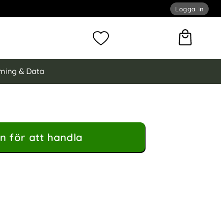
Logga in
omför sökning
Mina favoriter
ming & Data
n för att handla
Pro 2-PACK Linssydd Svart som favorit