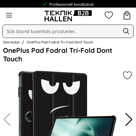
Professionell kundtjänst
Meny
Mina favorit
Sök
Ge
Sök på Narse Group AB
Startsidan
OnePlus Pad Fodral Tri-Fold Dont Touch
Hoppa
OnePlus Pad Fodral Tri-Fold Dont
över
Touch
Bilder
Mar