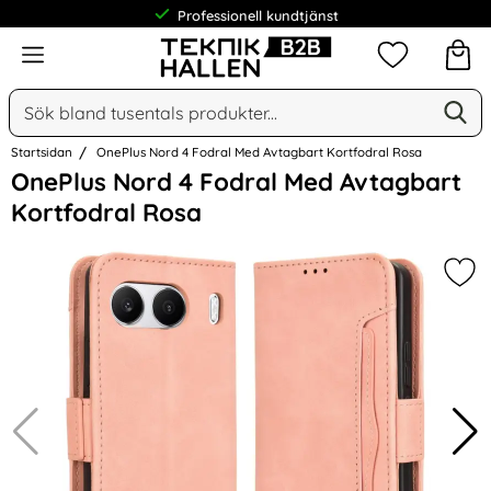
Professionell kundtjänst
Meny
Mina favorit
Sök
Ge
Sök på Narse Group AB
Startsidan
OnePlus Nord 4 Fodral Med Avtagbart Kortfodral Rosa
Hoppa
OnePlus Nord 4 Fodral Med Avtagbart
över
Kortfodral Rosa
Bilder
Mar