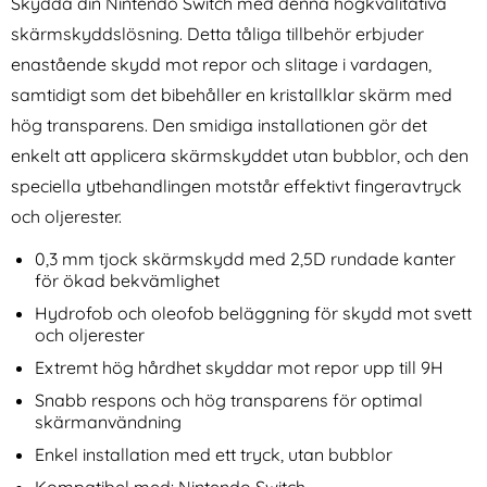
Skydda din Nintendo Switch med denna högkvalitativa
skärmskyddslösning. Detta tåliga tillbehör erbjuder
enastående skydd mot repor och slitage i vardagen,
samtidigt som det bibehåller en kristallklar skärm med
hög transparens. Den smidiga installationen gör det
enkelt att applicera skärmskyddet utan bubblor, och den
Spigen Samsung Galaxy S24
DUX DUCIS OnePlus 15R
speciella ytbehandlingen motstår effektivt fingeravtryck
Tough Armor Svart
Fodral Skin Pro Svart
och oljerester.
Art. nr 227522
Art. nr 245239
rea pris
rea pris
261 kr
149 kr
tidigare pris
tidigare pris
261 kr
149 kr
kontroll Blå / Orange
Spigen Samsung Galaxy S24 Tough Armor Svart
Köp
DUX DUCIS OnePlus 15R Fo
Köp
iPho
0,3 mm tjock skärmskydd med 2,5D rundade kanter
I lager
I lager
Tillgänglighet:
Tillgänglighet:
för ökad bekvämlighet
Hydrofob och oleofob beläggning för skydd mot svett
och oljerester
Extremt hög hårdhet skyddar mot repor upp till 9H
Snabb respons och hög transparens för optimal
skärmanvändning
Enkel installation med ett tryck, utan bubblor
Kompatibel med: Nintendo Switch