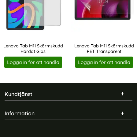
Lenovo Tab M11 Skärmskydd
Lenovo Tab M11 Skärmskydd
Härdat Glas
PET Transparent
Art. nr 228278
Art. nr 228285
Logga in för att handla
Logga in för att handla
Sidfot Blandad info och länkar
Kundtjänst
Information