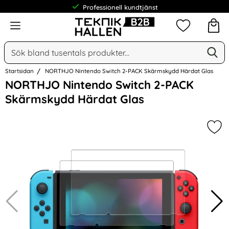
Professionell kundtjänst
Meny
Mina favorit
Sök
Ge
Sök på Narse Group AB
Startsidan
NORTHJO Nintendo Switch 2-PACK Skärmskydd Härdat Glas
Hoppa
NORTHJO Nintendo Switch 2-PACK
över
Skärmskydd Härdat Glas
Bilder
Mar