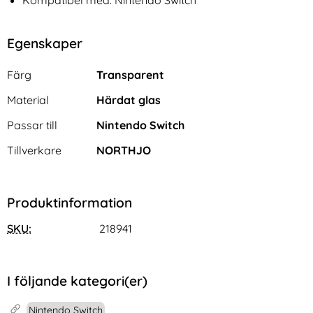
Egenskaper
Egenskaper/attribut för denna produkt
Attribut
Värde
Färg
Transparent
Material
Härdat glas
Passar till
Nintendo Switch
Tillverkare
NORTHJO
Produktinformation
SKU:
218941
I följande kategori(er)
Nintendo Switch