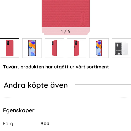
1
/
6
Tyvärr, produkten har utgått ur vårt sortiment
Andra köpte även
Egenskaper
Egenskaper/attribut för denna produkt
Attribut
Värde
Färg
Röd