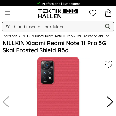
Professionell kundtjänst
Meny
Mina favorit
Sök
Ge
Sök på Narse Group AB
Startsidan
NILLKIN Xiaomi Redmi Note 11 Pro 5G Skal Frosted Shield Röd
Hoppa
NILLKIN Xiaomi Redmi Note 11 Pro 5G
över
Skal Frosted Shield Röd
Bilder
Mar