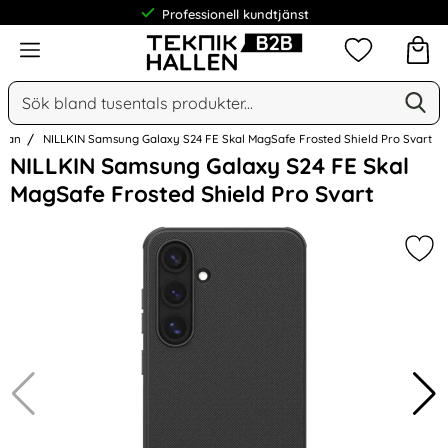
Professionell kundtjänst
Meny
Mina favorit
Sök
Ge
Sök på Narse Group AB
idan
NILLKIN Samsung Galaxy S24 FE Skal MagSafe Frosted Shield Pro Svart
Hoppa
NILLKIN Samsung Galaxy S24 FE Skal
över
MagSafe Frosted Shield Pro Svart
Bilder
Mar