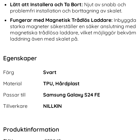
Lätt att Installera och Ta Bort:
Njut av snabb och
problemfri installation och borttagning av skalet.
Fungerar med Magnetisk Trådlös Laddare:
Inbyggda
starka magneter säkerställer en säker anslutning med
magnetiska trådlösa laddare, vilket möjliggör bekväm
laddning även med skalet på.
Egenskaper
Egenskaper/attribut för denna produkt
Attribut
Värde
Färg
Svart
Material
TPU, Hårdplast
Passar till
Samsung Galaxy S24 FE
Tillverkare
NILLKIN
Produktinformation