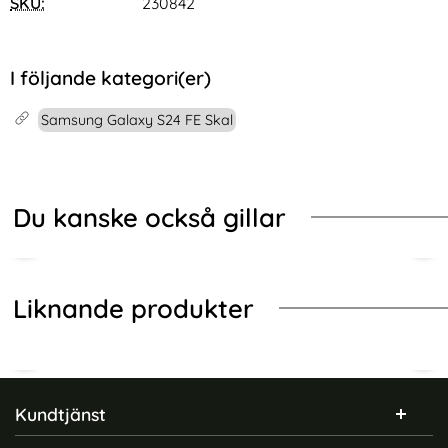
SKU:
230842
I följande kategori(er)
Samsung Galaxy S24 FE Skal
Du kanske också gillar
Liknande produkter
Sidfot Blandad info och länkar
Kundtjänst