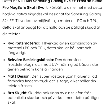
Detta är
NILLKIN Samsung Galaxy S24 FE Frostad Sköld
Pro MagSafe Skal i Svart
. Förbättra din enhet med detta
högkvalitativa skyddsskal designat för Samsung Galaxy
S24 FE. Tillverkat av miljövänliga material i PC och TPU,
detta skal är byggt för att hålla och ge pålitligt skydd åt
din telefon.
KHAZNEH Samsung Galaxy
Samsung Galaxy S24 FE
Kvalitetsmaterial:
Tillverkad av en kombination av
S24 FE Fodral RFID Äkta
Fodral Smart View White
Art. nr 230944
material i PC och TPU, detta skal är hållbart och
Art. nr 235332
Läder Svart
rea pris
rea pris
236 kr
374 kr
tidigare pris
tidigare pris
236 kr
374 kr
långvarigt.
ingsram
rdat Glas - Med Monteringsram
 Samsung Galaxy S24 FE Fodral RFID Äkta Läder Svart
Köp
Samsung Galaxy S24 FE Fod
Köp
Sam
I lager
I lager
Tillgänglighet:
Tillgänglighet:
Bekväm Beröringskänsla:
Den dammfria
frostteknologin och matt UV-målning på båda sidor
ger en bekväm känsla i handen.
Matt Design:
Den superfrostade ytan hjälper till att
förhindra fingeravtryck och slitage, vilket håller din
telefon fräsch.
Bra Skydd:
Skydda baksidan av din telefon från
potentiella skador och påverkan med detta pålitliga
skal.