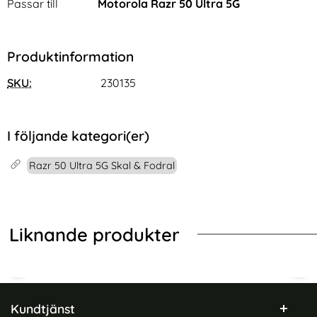
Passar till
Motorola Razr 50 Ultra 5G
Produktinformation
SKU:
230135
I följande kategori(er)
Razr 50 Ultra 5G Skal & Fodral
Liknande produkter
Sidfot Blandad info och länkar
Kundtjänst