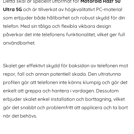
Detta skal är speciellt utformat för
Motorola Razr 50
Ultra 5G
och är tillverkat av högkvalitativt PC-material
som erbjuder både hållbarhet och robust skydd för din
telefon. Med sin tåliga och flexibla vikbara design
påverkar det inte telefonens funktionalitet, vilket ger full
användbarhet.
IMAK Motorola Razr 50 Ultra
Motorola Razr 50 Ultra 5G
5G Skärmskydd/Linsskydd
Skärmskydd/Linsskydd
Art. nr 231049
Art. nr 235412
Härdat Glas
Härdat Glas
rea pris
rea pris
99 kr
Skalet ger effektivt skydd för baksidan av telefonen mot
86 kr
tidigare pris
tidigare pris
99 kr
86 kr
kal Matt TPU Svart
rola Razr 50 Ultra 5G Skärmskydd/Linsskydd Härdat Gl
Motorola Razr 50 Ultra 5G Skärms
Köp
Tech-Pr
Köp
I lager
I lager
repor, fall och annan potentiell skada. Den ultratunna
Tillgänglighet:
Tillgänglighet:
profilen gör att telefonen inte känns klumpig och gör det
enkelt att greppa och hantera i vardagen. Dessutom
erbjuder skalet enkel installation och borttagning, vilket
gör det snabbt och problemfritt att applicera och ta bort
när det behövs.