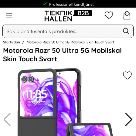
Meny
Mina favorit
Sök
Ge
Sök på Narse Group AB
Startsidan
Motorola Razr 50 Ultra 5G Mobilskal Skin Touch Svart
Hoppa
Motorola Razr 50 Ultra 5G Mobilskal
över
Skin Touch Svart
Bilder
Mar