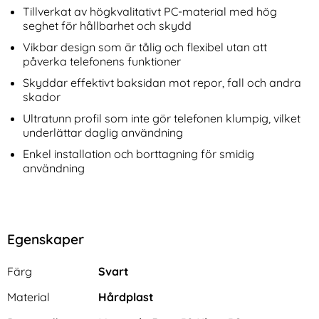
Tillverkat av högkvalitativt PC-material med hög
seghet för hållbarhet och skydd
Vikbar design som är tålig och flexibel utan att
påverka telefonens funktioner
Skyddar effektivt baksidan mot repor, fall och andra
skador
Ultratunn profil som inte gör telefonen klumpig, vilket
underlättar daglig användning
Enkel installation och borttagning för smidig
användning
Egenskaper
Egenskaper/attribut för denna produkt
Attribut
Värde
Färg
Svart
Material
Hårdplast