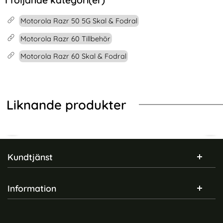
Motorola Razr 50 5G Skal & Fodral
Motorola Razr 60 Tillbehör
Motorola Razr 60 Skal & Fodral
Liknande produkter
Sidfot Blandad info och länkar
Kundtjänst
Information