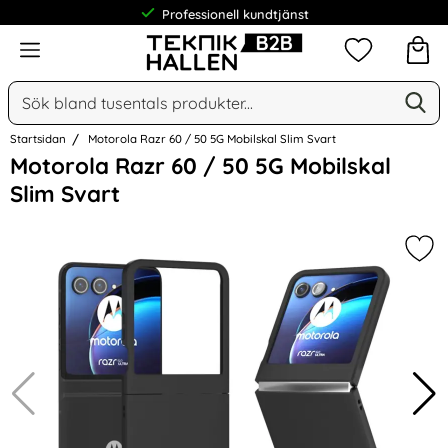
Professionell kundtjänst
Meny
Mina favorit
Sök
Ge
Sök på Narse Group AB
Startsidan
Motorola Razr 60 / 50 5G Mobilskal Slim Svart
Hoppa
Motorola Razr 60 / 50 5G Mobilskal
över
Slim Svart
Bilder
Mar