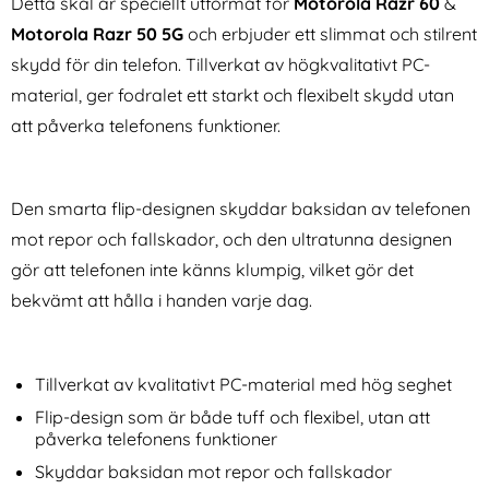
Detta skal är speciellt utformat för
Motorola Razr 60
&
Motorola Razr 50 5G
och erbjuder ett slimmat och stilrent
skydd för din telefon. Tillverkat av högkvalitativt PC-
material, ger fodralet ett starkt och flexibelt skydd utan
att påverka telefonens funktioner.
KHAZNEH iPhone 16 Pro
iPhone Air Skal Magic Shield
Fodral Matt Läder Svart
Svart
Den smarta flip-designen skyddar baksidan av telefonen
Art. nr 230063
Art. nr 240539
rea pris
rea pris
111 kr
mot repor och fallskador, och den ultratunna designen
99 kr
tidigare pris
tidigare pris
111 kr
99 kr
der Rosa Blommor
Köp
KHAZNEH iPhone 16 Pro Fodral Matt Läder Svart
iPhone Air Skal Magi
Köp
Sam
I lager
I lager
gör att telefonen inte känns klumpig, vilket gör det
Tillgänglighet:
Tillgänglighet:
bekvämt att hålla i handen varje dag.
Tillverkat av kvalitativt PC-material med hög seghet
Flip-design som är både tuff och flexibel, utan att
påverka telefonens funktioner
Skyddar baksidan mot repor och fallskador