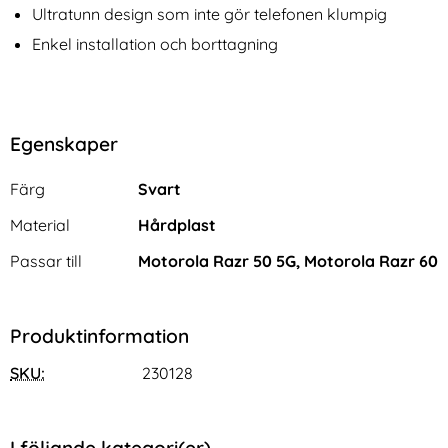
Ultratunn design som inte gör telefonen klumpig
Enkel installation och borttagning
Egenskaper
Egenskaper/attribut för denna produkt
Attribut
Värde
Färg
Svart
Material
Hårdplast
Passar till
Motorola Razr 50 5G, Motorola Razr 60
Produktinformation
SKU:
230128
I följande kategori(er)