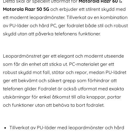
Detta skal är speciellt utformat för
Motorola Razr 60
&
Motorola Razr 50 5G
och erbjuder ett stilrent skydd med
ett modernt leopardmönster. Tillverkat av en kombination
av PU-läder och hård PC, ger fodralet både stil och robust
skydd utan att påverka telefonens funktioner.
DUX DUCIS iPhone Air Fodral
NORTHJO Galaxy S25 Edge
MagSafe Skin X Pro Svart
2-PACK Linsskydd
Leopardmönstret ger ett elegant och modernt utseende
Art. nr 240500
Art. nr 238557
Transparent
rea pris
rea pris
186 kr
som får din enhet att sticka ut. PC-materialet ger ett
139 kr
tidigare pris
tidigare pris
186 kr
139 kr
dat Glas Transparent
 DUCIS iPhone Air Fodral MagSafe Skin X Pro Svart
Köp
NORTHJO Galaxy S25 Edge 2-PAC
Köp
I lager
I lager
robust skydd mot fall, stötar och repor, medan PU-lädret
Tillgänglighet:
Tillgänglighet:
ger ett bekvämt och säkert grepp som förhindrar att
telefonen glider. Fodralet är också utformat med exakta
utskärningar för enkel åtkomst till alla knappar, portar
och funktioner utan att behöva ta bort fodralet.
Tillverkat av PU-läder med leopardmönster och hård