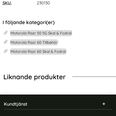
SKU:
230130
I följande kategori(er)
Motorola Razr 50 5G Skal & Fodral
Motorola Razr 60 Tillbehör
Motorola Razr 60 Skal & Fodral
Liknande produkter
Sidfot Blandad info och länkar
Kundtjänst