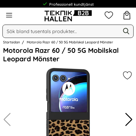
Professionell kundtjänst
Meny
Mina favorit
Sök
Ge
Sök på Narse Group AB
Startsidan
Motorola Razr 60 / 50 5G Mobilskal Leopard Mönster
Hoppa
Motorola Razr 60 / 50 5G Mobilskal
över
Leopard Mönster
Bilder
Mar