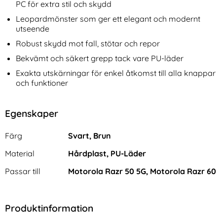
PC för extra stil och skydd
Leopardmönster som ger ett elegant och modernt
utseende
Robust skydd mot fall, stötar och repor
Bekvämt och säkert grepp tack vare PU-läder
Exakta utskärningar för enkel åtkomst till alla knappar
och funktioner
Egenskaper
Egenskaper/attribut för denna produkt
Attribut
Värde
Färg
Svart, Brun
Material
Hårdplast, PU-Läder
Passar till
Motorola Razr 50 5G, Motorola Razr 60
Produktinformation