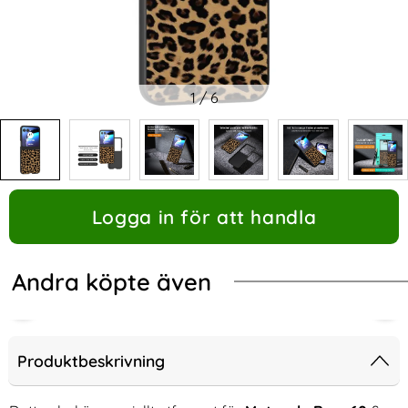
1
/
6
Logga in för att handla
Andra köpte även
Produktbeskrivning