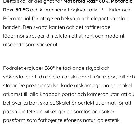
Detta skal är designat för
Motorola Razr 60
&
Motorola
Razr 50 5G
och kombinerar högkvalitativt PU-läder och
PC-material för att ge en bekväm och elegant känsla i
handen. Den svarta kanten och det raffinerade
lädermönstret ger din telefon ett stilrent och modernt
utseende som sticker ut.
NORTHJO iPhone 16 Pro Max
NORTHJO Samsung Galaxy
Skärmskydd Härdat Glas 2-
S26 Linsskydd Härdat Glas
Art. nr 231078
Art. nr 246277
PACK inkl. Ram
Silver
rea pris
rea pris
124 kr
Fodralet erbjuder 360° heltäckande skydd och
124 kr
tidigare pris
tidigare pris
124 kr
124 kr
ydd PET Privacy
one 16 Pro Max Skärmskydd Härdat Glas 2-PACK inkl.
Köp
NORTHJO Samsung Galaxy S26 Lin
Köp
CA
I lager
I lager
säkerställer att din telefon är skyddad från repor, fall och
Tillgänglighet:
Tillgänglighet:
stötar. De precisionstillverkade utskärningarna ger enkel
åtkomst till alla knappar, portar och kameran utan att du
behöver ta bort skalet. Skalet är perfekt utformat för att
passa din telefon, vilket ger en sömlös och säker
passform som förhöjer telefonens naturliga estetik.