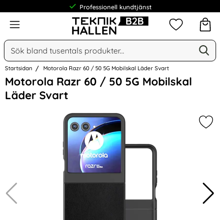
Professionell kundtjänst
Meny
Mina favorit
Sök
Ge
Sök på Narse Group AB
Startsidan
Motorola Razr 60 / 50 5G Mobilskal Läder Svart
Hoppa
Motorola Razr 60 / 50 5G Mobilskal
över
Läder Svart
Bilder
Mar