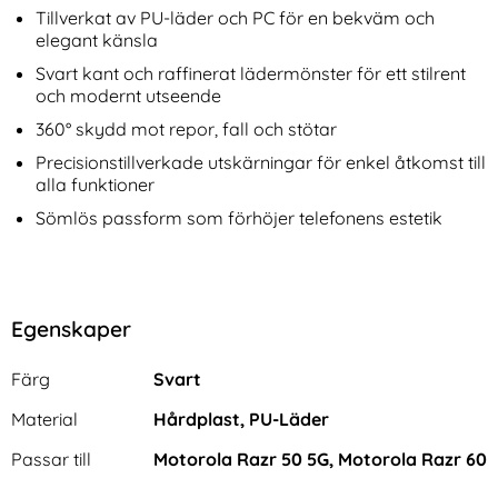
Tillverkat av PU-läder och PC för en bekväm och
elegant känsla
Svart kant och raffinerat lädermönster för ett stilrent
och modernt utseende
360° skydd mot repor, fall och stötar
Precisionstillverkade utskärningar för enkel åtkomst till
alla funktioner
Sömlös passform som förhöjer telefonens estetik
Egenskaper
Egenskaper/attribut för denna produkt
Attribut
Värde
Färg
Svart
Material
Hårdplast, PU-Läder
Passar till
Motorola Razr 50 5G, Motorola Razr 60