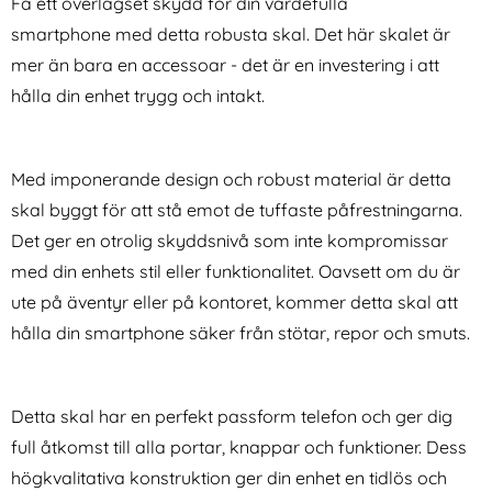
Få ett överlägset skydd för din värdefulla
smartphone med detta robusta skal. Det här skalet är
mer än bara en accessoar - det är en investering i att
hålla din enhet trygg och intakt.
Med imponerande design och robust material är detta
Samsung Galaxy S26 Skal
Motorola Moto G86 Power 5G
Shockproof Hybrid Blå
Fodral Med Avtagbart
skal byggt för att stå emot de tuffaste påfrestningarna.
Art. nr 246143
Art. nr 241062
Kortfack Rosa
rea pris
rea pris
99 kr
Det ger en otrolig skyddsnivå som inte kompromissar
124 kr
tidigare pris
tidigare pris
99 kr
124 kr
 Skärmskydd i Härdat Glas
Samsung Galaxy S26 Skal Shockproof Hybrid Blå
Motorola Moto G86 Power 5G Fodral
Köp
Köp
Sa
I lager
I lager
med din enhets stil eller funktionalitet. Oavsett om du är
Tillgänglighet:
Tillgänglighet:
ute på äventyr eller på kontoret, kommer detta skal att
hålla din smartphone säker från stötar, repor och smuts.
Detta skal har en perfekt passform telefon och ger dig
full åtkomst till alla portar, knappar och funktioner. Dess
högkvalitativa konstruktion ger din enhet en tidlös och