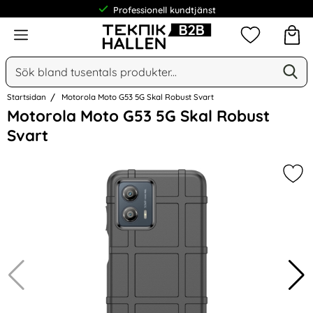
Professionell kundtjänst
Meny
Mina favorit
Sök
Ge
Sök på Narse Group AB
Startsidan
Motorola Moto G53 5G Skal Robust Svart
Hoppa
Motorola Moto G53 5G Skal Robust
över
Svart
Bilder
Mar