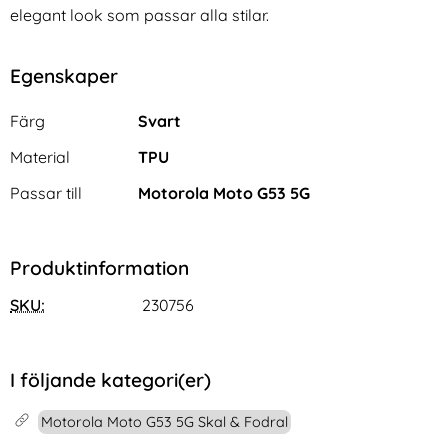
elegant look som passar alla stilar.
Egenskaper
Egenskaper/attribut för denna produkt
Attribut
Värde
Färg
Svart
Material
TPU
Passar till
Motorola Moto G53 5G
Produktinformation
SKU:
230756
I följande kategori(er)
Motorola Moto G53 5G Skal & Fodral