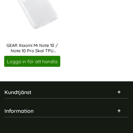
GEAR Xiaomi Mi Note 10 /
Note 10 Pro Skal TPU
Art. nr 208194
Transparent
Logga in för att handla
Sidfot Blandad info och länkar
Kundtjänst
Information