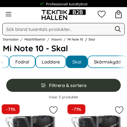
Professionell kundtjänst
Meny
Mina favorit
Sök
Ge
Sök på Narse Group AB
Startsidan
Mobiltillbehör
Xiaomi
Mi Note 10
Skal
Mi Note 10 - Skal
Underkategorier
Hoppa
la
till
Fodral
Laddare
Skal
Skärmskydd
te 10
produkter
Hoppa
Filtrera & sortera
över
filtersektionen
Filtrera & sortera
Visar
3
produkter
produktlista
-71%
-71%
Markera xiaomi Mi Note 10 / Note 1
Mar