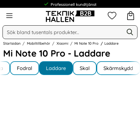
Professionell kundtjänst
Meny
Mina favorit
Sök
Ge
Sök på Narse Group AB
Startsidan
Mobiltillbehör
Xiaomi
Mi Note 10 Pro
Laddare
Mi Note 10 Pro - Laddare
Underkategorier
Hoppa
la
till
Fodral
Laddare
Skal
Skärmskydd
te 10 Pro
produkter