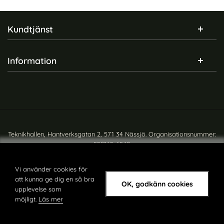
Sidfot Blandad info och länkar
Kundtjänst
Information
Teknikhallen, Hantverksgatan 2, 571 34 Nässjö. Organisationsnummer:
559165-6540
Copyright © teknikhallen.se
Vi använder cookies för
att kunna ge dig en så bra
OK, godkänn cookies
upplevelse som
möjligt.
Läs mer