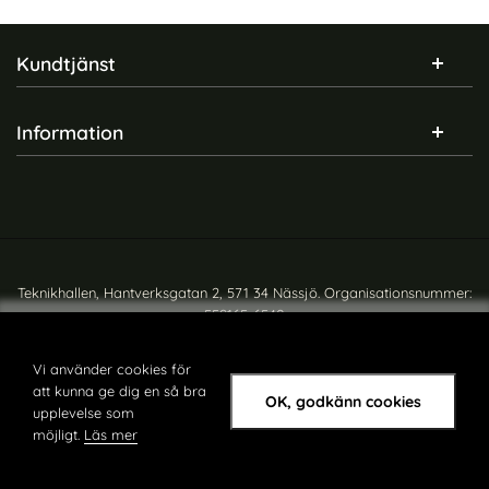
Sidfot Blandad info och länkar
Kundtjänst
Information
Teknikhallen, Hantverksgatan 2, 571 34 Nässjö. Organisationsnummer:
559165-6540
Copyright © teknikhallen.se
Vi använder cookies för
att kunna ge dig en så bra
OK, godkänn cookies
upplevelse som
möjligt.
Läs mer