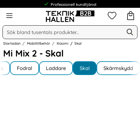
Professionell kundtjänst
Meny
Mina favorit
Sök
Ge
Sök på Narse Group AB
Startsidan
Mobiltillbehör
Xiaomi
Skal
Mi Mix 2 - Skal
Underkategorier
Hoppa
la
till
Fodral
Laddare
Skal
Skärmskydd
 2
produkter